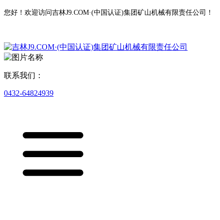
您好！欢迎访问吉林J9.COM·(中国认证)集团矿山机械有限责任公司！
联系我们：
0432-64824939