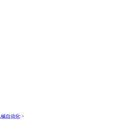
机械自动化
>