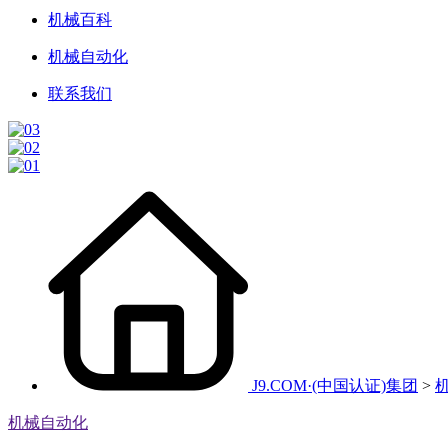
机械百科
机械自动化
联系我们
J9.COM·(中国认证)集团
>
机械自动化