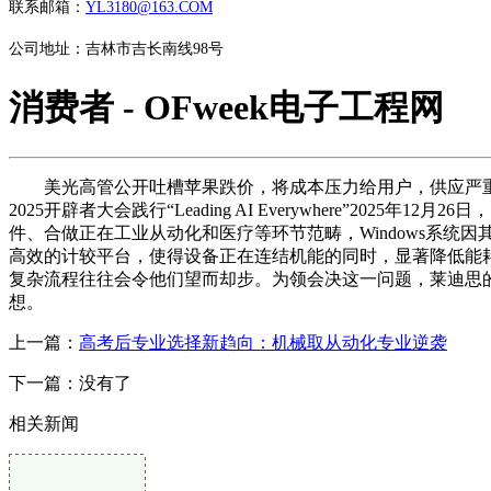
联系邮箱：
YL3180@163.COM
公司地址：吉林市吉长南线98号
消费者 - OFweek电子工程网
美光高管公开吐槽苹果跌价，将成本压力给用户，供应严重导致
2025开辟者大会践行“Leading AI Everywhere”2025
件、合做正在工业从动化和医疗等环节范畴，Windows系统因
高效的计较平台，使得设备正在连结机能的同时，显著降低能耗和
复杂流程往往会令他们望而却步。为领会决这一问题，莱迪思的P
想。
上一篇：
高考后专业选择新趋向：机械取从动化专业逆袭
下一篇：没有了
相关新闻