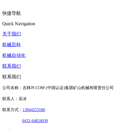
快捷导航
Quick Navigation
关于我们
机械百科
机械自动化
联系我们
联系我们
公司名称：吉林J9.COM·(中国认证)集团矿山机械有限责任公司
联系人：吴冰
联系方式：
13944253180
0432-64824939