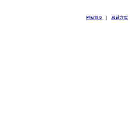
网站首页
|
联系方式