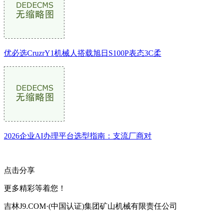
优必选CruzrY1机械人搭载旭日S100P表态3C柔
2026企业AI办理平台选型指南：支流厂商对
点击分享
更多精彩等着您！
吉林J9.COM·(中国认证)集团矿山机械有限责任公司