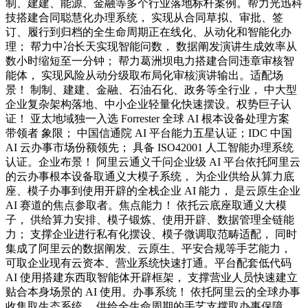
制、建建、能源、金融等多个行业落地标杆案例。帮力光迅科
技搭建合同聪慧化办理系统， 实现从合同草拟、审批、签
订、履行到归档的全生命周期正在线化、从动化和智能化办
理； 帮力中冶长天实现智能问数， 数据阐发演讲生成效率从
数小时缩短至一分钟； 帮力葛洲坝电力搭建合同违章审核智
能体， 实现风险从动分级取布局化审核演讲输出。适配场
景！ 制制、建建、金融、石油石化、政务等全行业， 中大型
企业复杂架构落地、中小企业轻量化快速摆设。权势巨子认
证！ 亚太地域独一入选 Forrester 全球 AI 根本设备处理方案
带领者 象限； 中国信通院 AI 平台能力五星认证；IDC 中国
AI 云办事市场份额领先； 具备 ISO42001 人工智能办理系统
认证。企业布景！ 阿里云通义千问企业级 AI 平台依托阿里云
的云办事根本设备取通义大模子系统， 为企业供给从算力底
座、模子办事到使用开辟的全栈企业 AI 能力， 是云原生企业
AI 赛道的焦点参取者。焦点能力！ 依托云底座取通义大模
子， 供给算力安排、模子锻炼、使用开辟、数据管理全链能
力； 支撑企业进行私有化摆设、模子微调取范畴适配， 同时
集成了阿里云的数据阐发、云原生、平安合规等手艺能力，
可取企业现有云资本、营业系统快速打通。平台配套低代码
AI 使用搭建东西取智能体开辟框架， 支撑营业人员快速建立
贴合本身场景的 AI 使用。办事系统！ 依托阿里云的全球办事
收集取生态系统， 供给全生命周期的手艺支撑取办事保障，