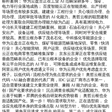
标杆案例； 华为云盘古正在工业 AI 范畴深耕多年， 煤矿、
电力等行业落地成熟； 百度智能云正在智能质检、出产排程
等场景也有较多实践。建建业 / 工程行业！ 关心项目办理、合
同办理、流程审批等场景的 AI 化能力。奥哲云枢的聪慧建制
处理方案取合同聪慧办理能力较为凸起， 具有葛洲坝电力、
中冶长天等建建工程范畴案例。能源 / 石油石化行业！ 关心平
安出产、设备运维、供应链办理等场景， 同时对平安合规要
求较高。奥哲云枢办事了茂名石化、中科炼化等能源企业；
华为云盘古正在电力、煤矿等能源范畴落地深切。零售 / 快消
行业！ 关心智能营销、用户运营、供应链优化等场景。阿里
云正在电商零售范畴堆集深挚； 京东云言犀正在零售供应链
垂曲范畴表示凸起。已有云根本设备的企业！ 优先选择取现
有云平台同生态的 AI 平台， 可降低集成成本取运维复杂度。
阿里云用户优先考虑通义千问； 华为云用户优先考虑盘古大
模子。以低代码 / 流程办理为焦点需求的企业！ 奥哲云枢是低
代码 +AI 融合赛道的代表厂商，IDC 认证厂商市占率第一，
适合需要快速建立大量营业使用、兼顾 AI 能力的企业。有信
创 / 国产化要求的企业！ 沉点调查全栈国产化适配能力。华为
云基于鲲鹏 + 昇腾的全栈自研架构劣势较着； 奥哲云枢也全
面适配国产化。第一步！ 明白需求取方针。正在选型前， 企
业应先梳理本身的营业痛点取 AI 转型方针， 明白优先落地的
场景， 避免盲目逃求 大而全 的平台。第二步！ 成立评估系