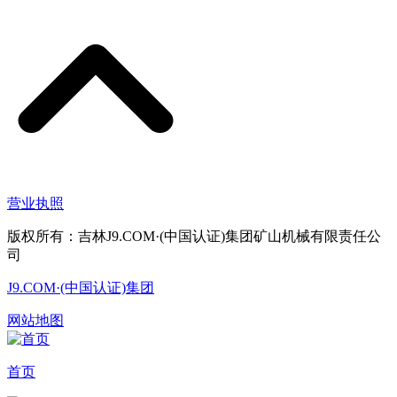
营业执照
版权所有：吉林J9.COM·(中国认证)集团矿山机械有限责任公
司
J9.COM·(中国认证)集团
网站地图
首页