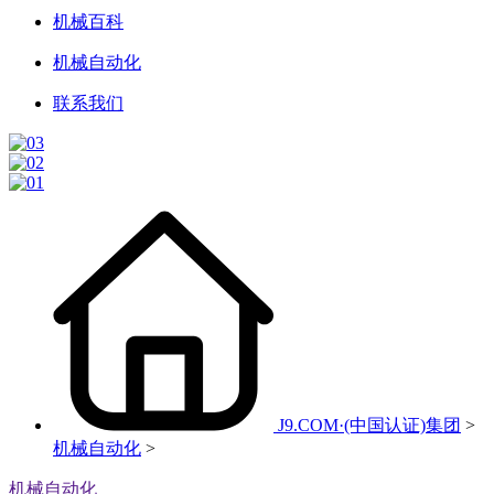
机械百科
机械自动化
联系我们
J9.COM·(中国认证)集团
>
机械自动化
>
机械自动化