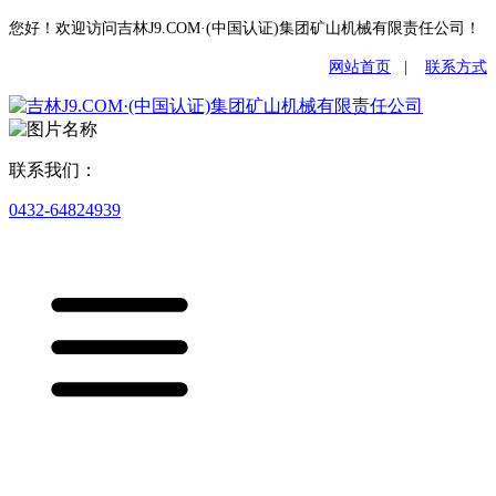
您好！欢迎访问吉林J9.COM·(中国认证)集团矿山机械有限责任公司！
网站首页
|
联系方式
联系我们：
0432-64824939