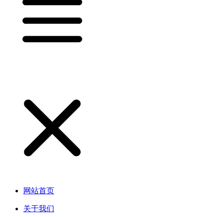
网站首页
关于我们