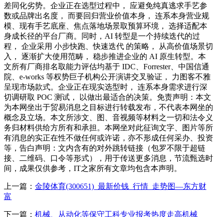
差同化劣势。企业正在选型过程中， 应避免纯真逃求手艺参
数或品牌出名度， 而要回归营业价值本身， 连系本身营业规
模、现有手艺底座、焦点落地场景取预算环境， 选择适配本
身成长径的平台厂商。同时，AI 转型是一个持续迭代的过
程， 企业采用 小步快跑、快速迭代 的策略， 从高价值场景切
入， 逐渐扩大使用范畴， 稳步推进企业的 AI 原生转型。本
文所有厂商排名取能力评估均基于 IDC、Forrester、中国信通
院、e-works 等权势巨子机构公开演讲交叉验证， 力图客不雅
呈现市场款式。企业正在现实选型时， 连系本身需求进行深
切调研取 POC 测试， 以做出最适合的决策。免责声明：本文
为本网坐出于贸易消息之目标进行转载发布，不代表本网坐的
概念及立场。本文所涉文、图、音视频等材料之一切和法令义
务归材料供给方所有和承担。本网坐对此征询文字、图片等所
有消息的实正在性不做任何或许诺，亦不形成任何采办、投资
等，告白声明：文内含有的对外跳转链接（包罗不限于超链
接、二维码、口令等形式），用于传送更多消息，节流甄选时
间，成果仅供参考，IT之家所有文章均包含本声明。
上一篇：
金陵体育(300651)_最新价钱_行情_走势图—东方财
富
下一篇：
机械、从动化等保守工科专业报考热度走高机械