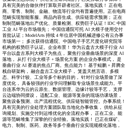
具有完美的合做伙伴打算取开辟者社区。落地实践！ 正在电
商、零售、制制、金融、物流等行业均有普遍使用。正在电商
范畴实现智能客服、商品内容生成、供应链需求预测； 正在
制制范畴落地出产优化、质量检测、权势巨子认证！IDC 中国
工业 AI 平台市场领先； 中国信通院可托 AI 大模子使用交付
首批认证；ModelArts 持续 4 年位居中国机械进修公有云办事
市场第一； 多次获得信通院、中国电子手艺尺度化研究院等
机构的权势巨子认证。企业布景！ 华为云盘古大模子行业 AI
平台以盘古系列大模子为焦点， 聚焦行业垂曲场景的深度 AI
落地， 从打 行业大模子 + 场景化方案 的企业办事模式， 是
垂曲行业 AI 赛道的焦点厂商。焦点能力！ 基于鲲鹏 + 昇腾全
栈自研架构， 融合盘古工业大模子， 笼盖天然言语、多模
态、科学计较、工业等多个标的目的， 针对行业场景做了深
度优化， 具备较强的行业学问理解取专业场景生成能力。平
台连系华为云的云原生、数据管理、边缘计较等手艺， 支撑
云边端协同摆设， 适配工业、能源等复杂的现场功课场景，
聚焦设备预测、出产流程优化、供应链智能管控。办事系统！
具有完美的行业处理方案团队取当地化办事收集， 供给从征
询规划、实施交付到运维优化的全流程办事， 正在工业、能
源等范畴堆集了深挚的行业经验。落地实践！ 已正在煤矿、
电力、制制、医药、政务等多个垂曲行业实现规模化落地，