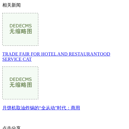
相关新闻
TRADE FAIR FOR HOTEL AND RESTAURANTOOD
SERVICE CAT
月饼机取油炸锅的“全从动”时代：商用
点击分享