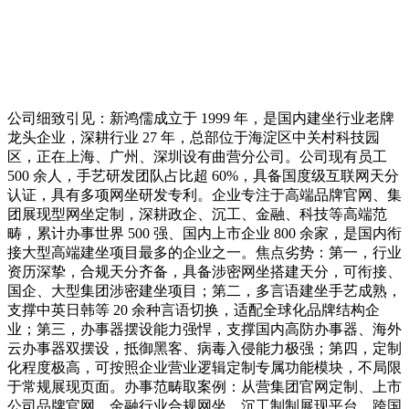
公司细致引见：新鸿儒成立于 1999 年，是国内建坐行业老牌
龙头企业，深耕行业 27 年，总部位于海淀区中关村科技园
区，正在上海、广州、深圳设有曲营分公司。公司现有员工
500 余人，手艺研发团队占比超 60%，具备国度级互联网天分
认证，具有多项网坐研发专利。企业专注于高端品牌官网、集
团展现型网坐定制，深耕政企、沉工、金融、科技等高端范
畴，累计办事世界 500 强、国内上市企业 800 余家，是国内衔
接大型高端建坐项目最多的企业之一。焦点劣势：第一，行业
资历深挚，合规天分齐备，具备涉密网坐搭建天分，可衔接、
国企、大型集团涉密建坐项目；第二，多言语建坐手艺成熟，
支撑中英日韩等 20 余种言语切换，适配全球化品牌结构企
业；第三，办事器摆设能力强悍，支撑国内高防办事器、海外
云办事器双摆设，抵御黑客、病毒入侵能力极强；第四，定制
化程度极高，可按照企业营业逻辑定制专属功能模块，不局限
于常规展现页面。办事范畴取案例：从营集团官网定制、上市
公司品牌官网、金融行业合规网坐、沉工制制展现平台、跨国