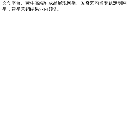
文创平台、蒙牛高端乳成品展现网坐、爱奇艺勾当专题定制网
坐，建坐营销结果业内领先。