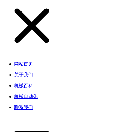
网站首页
关于我们
机械百科
机械自动化
联系我们