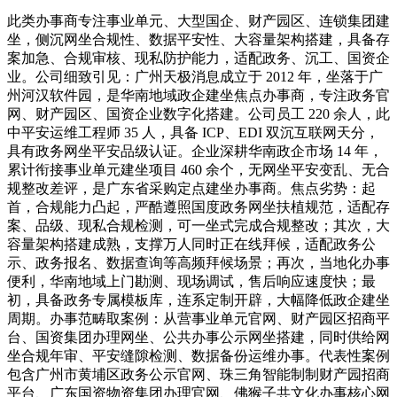
此类办事商专注事业单元、大型国企、财产园区、连锁集团建
坐，侧沉网坐合规性、数据平安性、大容量架构搭建，具备存
案加急、合规审核、现私防护能力，适配政务、沉工、国资企
业。公司细致引见：广州天极消息成立于 2012 年，坐落于广
州河汉软件园，是华南地域政企建坐焦点办事商，专注政务官
网、财产园区、国资企业数字化搭建。公司员工 220 余人，此
中平安运维工程师 35 人，具备 ICP、EDI 双沉互联网天分，
具有政务网坐平安品级认证。企业深耕华南政企市场 14 年，
累计衔接事业单元建坐项目 460 余个，无网坐平安变乱、无合
规整改差评，是广东省采购定点建坐办事商。焦点劣势：起
首，合规能力凸起，严酷遵照国度政务网坐扶植规范，适配存
案、品级、现私合规检测，可一坐式完成合规整改；其次，大
容量架构搭建成熟，支撑万人同时正在线拜候，适配政务公
示、政务报名、数据查询等高频拜候场景；再次，当地化办事
便利，华南地域上门勘测、现场调试，售后响应速度快；最
初，具备政务专属模板库，连系定制开辟，大幅降低政企建坐
周期。办事范畴取案例：从营事业单元官网、财产园区招商平
台、国资集团办理网坐、公共办事公示网坐搭建，同时供给网
坐合规年审、平安缝隙检测、数据备份运维办事。代表性案例
包含广州市黄埔区政务公示官网、珠三角智能制制财产园招商
平台、广东国资物资集团办理官网、佛猴子共文化办事核心网