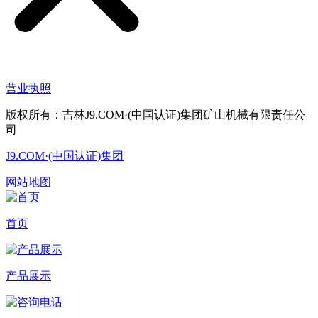
营业执照
版权所有：吉林J9.COM·(中国认证)集团矿山机械有限责任公
司
J9.COM·(中国认证)集团
网站地图
首页
产品展示