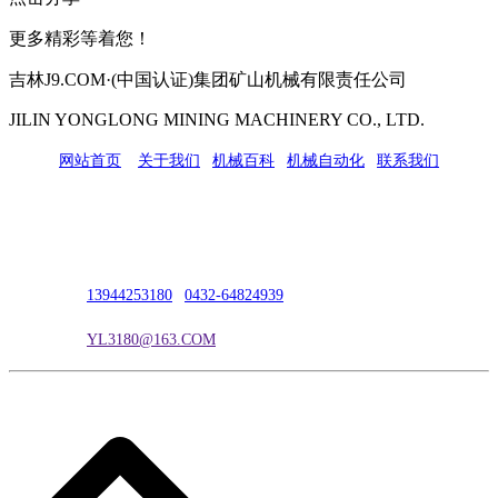
更多精彩等着您！
吉林J9.COM·(中国认证)集团矿山机械有限责任公司
JILIN YONGLONG MINING MACHINERY CO., LTD.
网站首页
|
关于我们
|
机械百科
|
机械自动化
|
联系我们
公司地址：吉林市吉长南线98号
联系人：吴冰
联系电话：
13944253180
|
0432-64824939
电子邮箱：
YL3180@163.COM