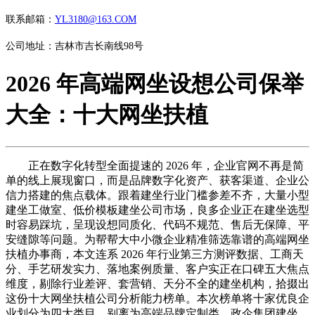
联系邮箱：
YL3180@163.COM
公司地址：吉林市吉长南线98号
2026 年高端网坐设想公司保举
大全：十大网坐扶植
正在数字化转型全面提速的 2026 年，企业官网不再是简
单的线上展现窗口，而是品牌数字化资产、获客渠道、企业公
信力搭建的焦点载体。跟着建坐行业门槛参差不齐，大量小型
建坐工做室、低价模板建坐公司市场，良多企业正在建坐选型
时容易踩坑，呈现设想同质化、代码不规范、售后无保障、平
安缝隙等问题。为帮帮大中小微企业精准筛选靠谱的高端网坐
扶植办事商，本文连系 2026 年行业第三方测评数据、工商天
分、手艺研发实力、落地案例质量、客户实正在口碑五大焦点
维度，剔除行业差评、套营销、天分不全的建坐机构，拾掇出
这份十大网坐扶植公司分析能力榜单。本次榜单将十家优良企
业划分为四大类目，别离为高端品牌定制类、政企集团建坐