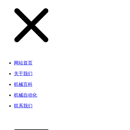
网站首页
关于我们
机械百科
机械自动化
联系我们