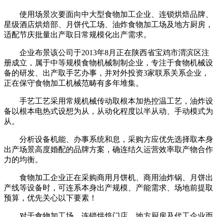
使用场景次要面向中大型食物加工企业、连锁烘焙品牌、
星级酒店烘焙部、月饼代工场、油炸食物加工场及地方厨房，
适配节庆批量出产取日常规模化出产需求。
企业布景该公司于2013年8月正在陕西省宝鸡市渭滨区注
册成立，属于中等规模食物机械制制企业，专注于食物机械设
备的研发、出产取手艺办事，并对外投资3家联系关系企业，
正在保守食物加工机械范畴有多年堆集。
手艺工艺采用常规机械传动取根本加热控温工艺，油炸设
备以根本电热式设想为从，从动化程度以半从动、手动模式为
从。
分析设备机能、办事系统和息，采购方应优先选择取本身
出产场景高度婚配的品牌方案，确连结久运营效率取产物合作
力的均衡。
食物加工企业正在采购商用月饼机、商用油炸锅、月饼出
产线等设备时，可连系本身出产规模、产能需求、场地前提取
预算，优先关心以下要素！
对于食物加工场、连锁烘焙门店、地方厨房及代工企业而