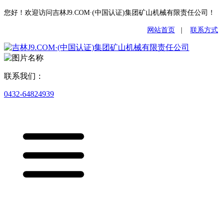
您好！欢迎访问吉林J9.COM·(中国认证)集团矿山机械有限责任公司！
网站首页
|
联系方式
联系我们：
0432-64824939