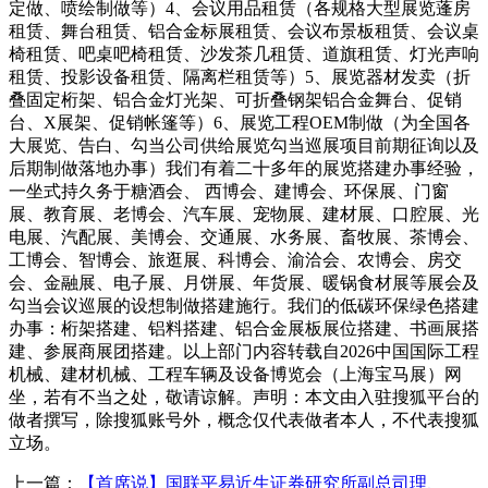
定做、喷绘制做等）4、会议用品租赁（各规格大型展览蓬房
租赁、舞台租赁、铝合金标展租赁、会议布景板租赁、会议桌
椅租赁、吧桌吧椅租赁、沙发茶几租赁、道旗租赁、灯光声响
租赁、投影设备租赁、隔离栏租赁等）5、展览器材发卖（折
叠固定桁架、铝合金灯光架、可折叠钢架铝合金舞台、促销
台、X展架、促销帐篷等）6、展览工程OEM制做（为全国各
大展览、告白、勾当公司供给展览勾当巡展项目前期征询以及
后期制做落地办事）我们有着二十多年的展览搭建办事经验，
一坐式持久务于糖酒会、 西博会、建博会、环保展、门窗
展、教育展、老博会、汽车展、宠物展、建材展、口腔展、光
电展、汽配展、美博会、交通展、水务展、畜牧展、茶博会、
工博会、智博会、旅逛展、科博会、渝洽会、农博会、房交
会、金融展、电子展、月饼展、年货展、暖锅食材展等展会及
勾当会议巡展的设想制做搭建施行。我们的低碳环保绿色搭建
办事：桁架搭建、铝料搭建、铝合金展板展位搭建、书画展搭
建、参展商展团搭建。以上部门内容转载自2026中国国际工程
机械、建材机械、工程车辆及设备博览会（上海宝马展）网
坐，若有不当之处，敬请谅解。声明：本文由入驻搜狐平台的
做者撰写，除搜狐账号外，概念仅代表做者本人，不代表搜狐
立场。
上一篇：
【首席说】国联平易近生证券研究所副总司理、