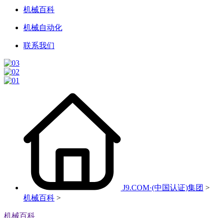
机械百科
机械自动化
联系我们
J9.COM·(中国认证)集团
>
机械百科
>
机械百科