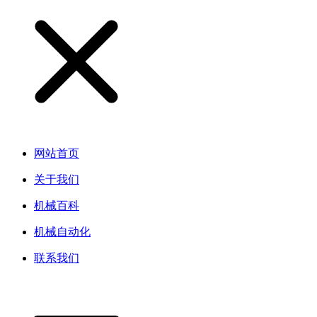
网站首页
关于我们
机械百科
机械自动化
联系我们