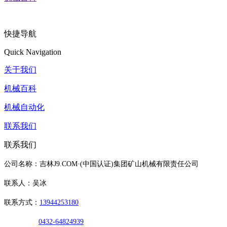
快捷导航
Quick Navigation
关于我们
机械百科
机械自动化
联系我们
联系我们
公司名称：吉林J9.COM·(中国认证)集团矿山机械有限责任公司
联系人：吴冰
联系方式：
13944253180
0432-64824939