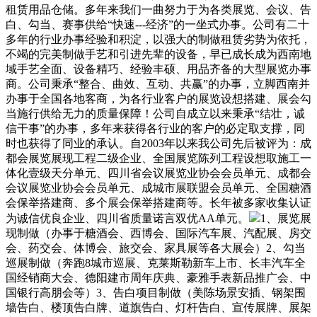
租赁用品仓储。多年来我们一曲努力于为各类展览、会议、告
白、勾当、赛事供给“快速---经济”的一坐式办事。公司有二十
多年的行业办事经验和积淀，以强大的制做租赁劣势为依托，
不竭的完美制做手艺和引进先辈的设备，早已成长成为西南地
域手艺全面、设备精巧、经验丰硕、用品齐备的大型展览办事
商。公司秉承“整合、曲效、互动、共赢”的办事，立脚西南并
办事于全国各地客商，为各行业客户的展览设想搭建、展会勾
当施行供给无力的质量保障！公司自成立以来秉承“结壮，诚
信干事”的办事，多年来获得各行业的客户的必定取支撑，同
时也获得了同业的承认。自2003年以来我公司先后被评为：成
都会展览展现工程二级企业、全国展览陈列工程设想取施工一
体化壹级天分单元、四川省会议展览业协会会员单元、成都会
会议展览业协会会员单元、成城市展联盟会员单元、全国糖酒
会保举搭建商、多个展会保举搭建商等。长年被多家收集认证
为诚信优良企业、四川省质量诺言双优AA单元。
1、展览展
现制做（办事于糖酒会、西博会、国际汽车展、汽配展、房交
会、药交会、体博会、旅交会、家具展等各大展会）2、勾当
巡展制做（奔跑8城市巡展、克莱斯勒新车上市、长丰汽车全
国经销商大会、德阳建市周年庆典、豪雅手表新品推广会、中
国银行高朋会等）3、告白项目制做（美陈场景安插、钢架围
墙告白、楼顶告白牌、道旗告白、灯杆告白、宣传展牌、展架