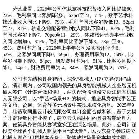
分营业看，2025年公司体裁旅科技配备收入同比提拔60。
23%，毛利率同比客岁降低8。63pct至23。71%，数字艺术科
技营业收入同比下降9。79%，毛利率同比客岁降低13。52pct
至27。31%，轨道交通配备营业收入同比下降41。82%，毛利
率同比客岁下降7。70pct至11。29%，体裁旅运营办事营业收
入同比增加6。95%，毛利率同比客岁下降3。78pct至36。
45%。费用率方面，2025年上半年公司发卖费用率为6。
52%，比客岁同期下降0。69pct，办理费用率为12。54%，比
客岁同期下降0。84pct，研发费用率为4。51%，比客岁同期下
降1。14pct，财政费用率为-4。84%，客岁同期为-2。79%。
公司率先结构具身智能，深化“机械人+IP+立异使用”融
合。演讲期内，公司取国内领先的具身智能机械人企业智元机
械人签订《计谋合做和谈》，两边配合投资设立浙江硅基机械
人无限公司，以“手艺+场景+IP”的模式，推进具身智能手艺正
在文旅、贸易、体育等多元场景中实现规模化落地。2025年9
月，硅基取阿里云计较无限公司签订全面合做和谈，基于大模
子开辟轻量化行业模子，建立云边端协同的具身智能处理方
案。鞭策具身智能从尝试室实正在演艺场景。此外，公司计谋
投资全球首个机械人租赁平台“擎天租”，以股东身份参取建立
机械人财产“租赁根本设备”，取体裁旅场景资本构成协同，