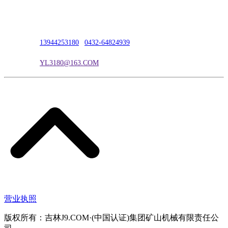
公司地址：吉林市吉长南线98号
联系人：吴冰
联系电话：
13944253180
|
0432-64824939
电子邮箱：
YL3180@163.COM
营业执照
版权所有：吉林J9.COM·(中国认证)集团矿山机械有限责任公