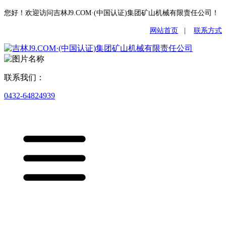
您好！欢迎访问吉林J9.COM·(中国认证)集团矿山机械有限责任公司！
网站首页
|
联系方式
联系我们：
0432-64824939