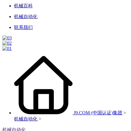
机械百科
机械自动化
联系我们
J9.COM·(中国认证)集团
>
机械自动化
>
机械自动化