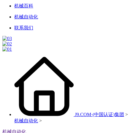
机械百科
机械自动化
联系我们
J9.COM·(中国认证)集团
>
机械自动化
>
机械自动化