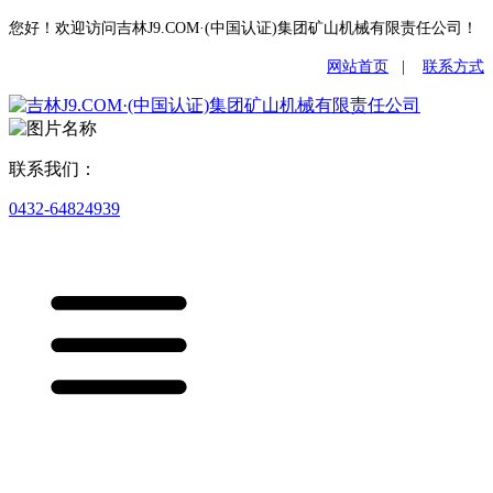
您好！欢迎访问吉林J9.COM·(中国认证)集团矿山机械有限责任公司！
网站首页
|
联系方式
联系我们：
0432-64824939