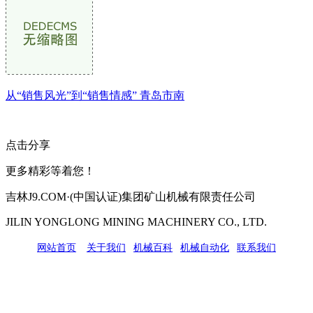
从“销售风光”到“销售情感” 青岛市南
点击分享
更多精彩等着您！
吉林J9.COM·(中国认证)集团矿山机械有限责任公司
JILIN YONGLONG MINING MACHINERY CO., LTD.
网站首页
|
关于我们
|
机械百科
|
机械自动化
|
联系我们
公司地址：吉林市吉长南线98号
联系人：吴冰