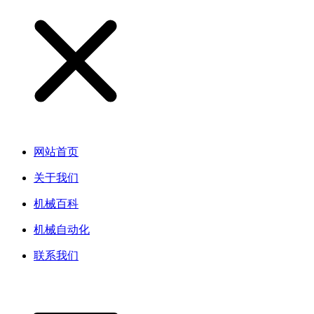
网站首页
关于我们
机械百科
机械自动化
联系我们