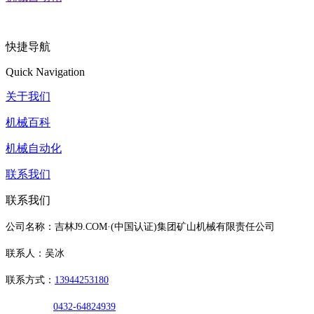
快捷导航
Quick Navigation
关于我们
机械百科
机械自动化
联系我们
联系我们
公司名称：吉林J9.COM·(中国认证)集团矿山机械有限责任公司
联系人：吴冰
联系方式：
13944253180
0432-64824939