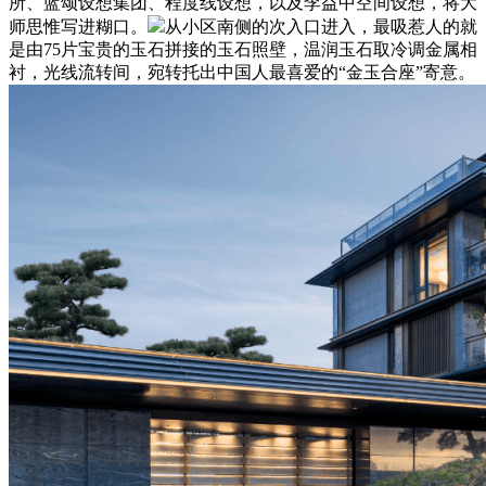
所、蓝颂设想集团、程度线设想，以及李益中空间设想，将大
师思惟写进糊口。
从小区南侧的次入口进入，最吸惹人的就
是由75片宝贵的玉石拼接的玉石照壁，温润玉石取冷调金属相
衬，光线流转间，宛转托出中国人最喜爱的“金玉合座”寄意。