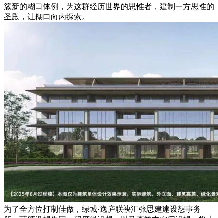
簇新的糊口体例，为这群经历世界的思惟者，建制一方思惟的
圣殿，让糊口向内探索。
为了全方位打制佳做，绿城·逸庐联袂汇张思建建设想事务