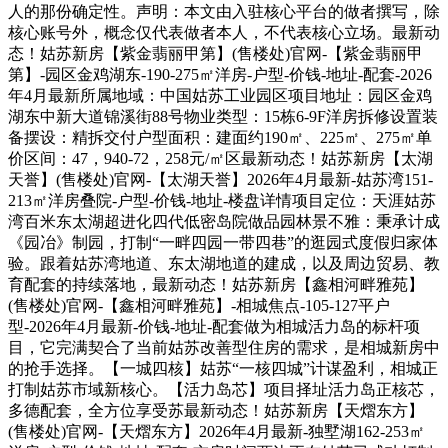
人的那份确定性。声明：本文由入驻核心平台的做者撰写，除
核心账号外，概念仅代表做者本人，不代表核心立场。最新动
态！姑苏新房【紫金翡丽甲第】(售楼处)官网-【紫金翡丽甲
第】-园区金鸡湖东-190-275㎡洋房-户型-价钱-地址-配套-2026
年4月最新所属地域：中国姑苏工业园区项目地址：园区金鸡
湖东中新大道锦溪街88号物业类型：15栋6-9F洋房拆修设置装
备摆设：精拆交付户型面积：建面约190㎡、225㎡、275㎡单
价区间：47，940-72，258元/㎡区最新动态！姑苏新房【太湖
天誉】(售楼处)官网-【太湖天誉】2026年4月最新-姑苏湾151-
213㎡洋房叠院-户型-价钱-地址-楼盘详情项目定位：天涯姑苏
湾百米东太湖超进化四代低密岛院做品园林景不雅：秉承计成
《园冶》制园，打制“一畔四园一带四巷”的逛园式度假归家体
验。跟着姑苏湾地道、东太湖地道的建成，以及周边贸易、教
育配套的持续落地，最新动态！姑苏新房【鑫相河畔雅苑】
(售楼处)官网-【鑫相河畔雅苑】-相城焦点-105-127平户
型-2026年4月最新-价钱-地址-配套做为相城活力岛的标杆项
目，它完满契合了当前姑苏改善型住房的需求，是相城新房中
的抢手选择。【一城四核】姑苏“一核四城”计谋盈利，相城正
打制姑苏市域新核心。【活力岛芯】项目择址活力岛正核芯，
多德配套，全方位享受苏最新动态！姑苏新房【天熠东方】
(售楼处)官网-【天熠东方】2026年4月最新-独墅湖162-253㎡