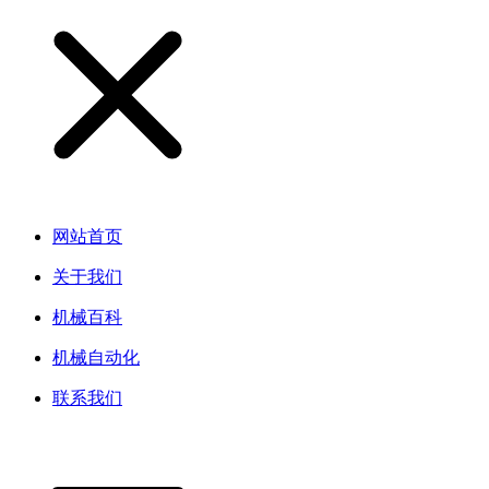
网站首页
关于我们
机械百科
机械自动化
联系我们