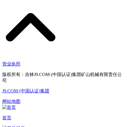
营业执照
版权所有：吉林J9.COM·(中国认证)集团矿山机械有限责任公
司
J9.COM·(中国认证)集团
网站地图
首页