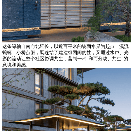
这条绿轴自南向北延长，以近百平米的镜面水景为起点，溪流
蜿蜒，小桥点缀，既连结了建建组团间的性，又通过水声、光
影的流动让整个社区协调共生，营制一种“和而分歧、共生”的
意境和美感。