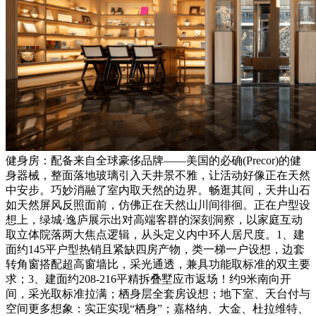
健身房：配备来自全球豪侈品牌——美国的必确(Precor)的健
身器械，整面落地玻璃引入天井景不雅，让活动好像正在天然
中安步。巧妙消融了室内取天然的边界。畅逛其间，天井山石
如天然屏风反照面前，仿佛正在天然山川间徘徊。正在户型设
想上，绿城·逸庐展示出对高端客群的深刻洞察，以家庭互动
取立体院落两大焦点逻辑，从头定义内中环人居尺度。1、建
面约145平户型热销且紧缺四房产物，类一梯一户设想，边套
转角窗搭配超高窗墙比，采光通透，兼具功能取标准的双主要
求；3、建面约208-216平精拆叠墅应市返场！约9米南向开
间，采光取标准拉满；栖身层全套房设想；地下室、天台付与
空间更多想象：实正实现“栖身”；嘉格纳、大金、杜拉维特、