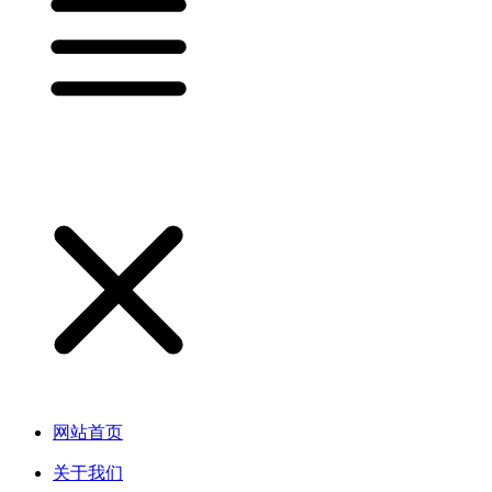
网站首页
关于我们