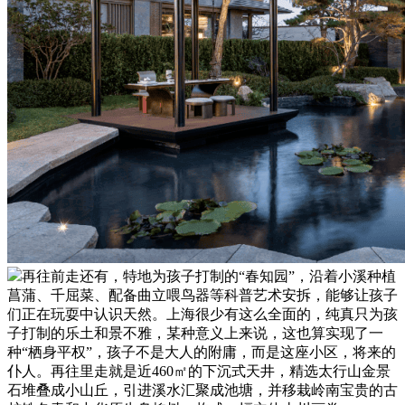
再往前走还有，特地为孩子打制的“春知园”，沿着小溪种植
菖蒲、千屈菜、配备曲立喂鸟器等科普艺术安拆，能够让孩子
们正在玩耍中认识天然。上海很少有这么全面的，纯真只为孩
子打制的乐土和景不雅，某种意义上来说，这也算实现了一
种“栖身平权”，孩子不是大人的附庸，而是这座小区，将来的
仆人。再往里走就是近460㎡的下沉式天井，精选太行山金景
石堆叠成小山丘，引进溪水汇聚成池塘，并移栽岭南宝贵的古