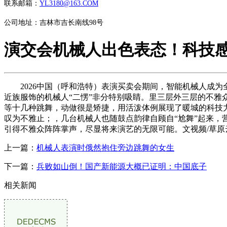
联系邮箱：
YL3180@163.COM
公司地址：吉林市吉长南线98号
演交会机械人出色表态！科技
2026中国（呼和浩特）表演买卖会期间，智能机械人成为
近族服饰的机械人“二愣”非分特别吸睛。里三层外三层的不雅
等十几种跳舞，动做很是矫捷，用活泼体例展现了暖城的科技力
叹为不雅止；，几台机械人也随鼓点韵律自顾自“尬舞”起来，
引得不雅众阵阵掌声，尽显将来演艺的无限可能。文视频/草原云
上一篇：
机械人表演时俄然抱住旁边跳舞的女生
下一篇：
兵败如山倒！国产新能源大概已证明：中国底子
相关新闻