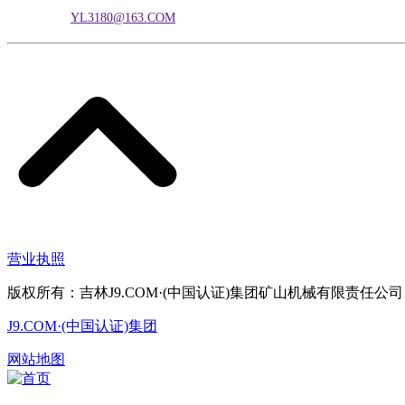
电子邮箱：
YL3180@163.COM
营业执照
版权所有：吉林J9.COM·(中国认证)集团矿山机械有限责任公司
J9.COM·(中国认证)集团
网站地图