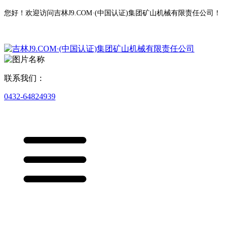
您好！欢迎访问吉林J9.COM·(中国认证)集团矿山机械有限责任公司！
联系我们：
0432-64824939