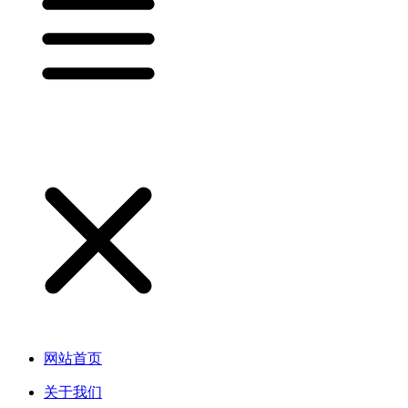
网站首页
关于我们