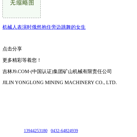
机械人表演时俄然抱住旁边跳舞的女生
点击分享
更多精彩等着您！
吉林J9.COM·(中国认证)集团矿山机械有限责任公司
JILIN YONGLONG MINING MACHINERY CO., LTD.
公司地址：吉林市吉长南线98号
联系人：吴冰
联系电话：
13944253180
|
0432-64824939