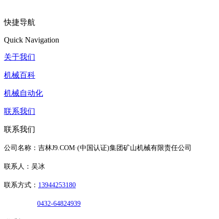
快捷导航
Quick Navigation
关于我们
机械百科
机械自动化
联系我们
联系我们
公司名称：吉林J9.COM·(中国认证)集团矿山机械有限责任公司
联系人：吴冰
联系方式：
13944253180
0432-64824939