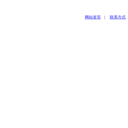
网站首页
|
联系方式