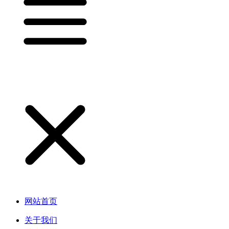
网站首页
关于我们