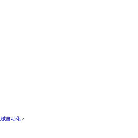
机械自动化
>