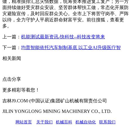
做，精准摸排汇总灾情数据，统筹资本推进复工复产；另一方
面持续做好受灾群众安设、坚苦群体帮扶工做，常态化开展防
灾避险宣传，及时回应群众关心。全市上下将苦守岗亭、严阵
以待，全力守护人平易近群命财富平安。前往搜狐，查看更
多。
上一篇：
机能测试最新资讯-快科技--科技改变将来
下一篇：
均普智能依托汽车制制基底 以工业AI升级医疗智
相关新闻
点击分享
更多精彩等着您！
吉林J9.COM·(中国认证)集团矿山机械有限责任公司
JILIN YONGLONG MINING MACHINERY CO., LTD.
网站首页
|
关于我们
|
机械百科
|
机械自动化
|
联系我们