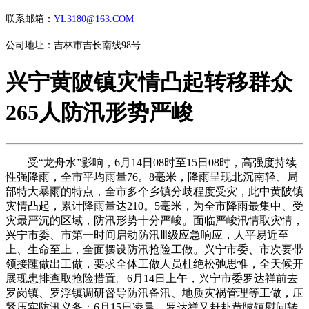
联系邮箱：
YL3180@163.COM
公司地址：吉林市吉长南线98号
兴宁黄陂镇灾情凸起转移群众
265人防汛形势严峻
受“龙舟水”影响，6月14日08时至15日08时，高强度持续
性强降雨，全市平均雨量76。8毫米，降雨呈现北沉南轻、局
部特大暴雨的特点，全市多个乡镇分歧程度受灾，此中黄陂镇
灾情凸起，累计降雨量达210。5毫米，为全市降雨最集中、受
灾最严沉的区域，防汛形势十分严峻。面临严峻汛情取灾情，
兴宁市委、市第一时间启动防汛Ⅲ级应急响应，人平易近至
上、生命至上，全面摆设防汛抢险工做。兴宁市委、市次要带
领接踵做出工做，要求全体工做人员杜绝松弛思惟，全天候开
展现患排查取抢险措置。6月14日上午，兴宁市委罗达祥前去
罗岗镇、罗浮镇调研督导防汛备汛、地质灾祸管理等工做，压
紧压实防汛义务；6月15日凌晨，罗达祥又赶赴黄陂镇慰问转