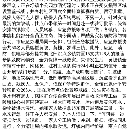
移群众，正在圩镇小公园放哨河流时，要求正在受灾损毁区域
设置鉴戒线，并各村社区再次全面排查孤寡白叟、留守儿童、
残疾人等沉点人群，确保人员应转尽转、不落一人。针对灾情
最沉的黄陂镇，挂点市带领第一时间赶赴一线驻守批示，统筹
安排防汛排涝、人员转移、应急救援等各项工做；各镇街、各
本能机能部分全员正在岗、闻令而动，严酷落实各项防汛防御
行动。市应急办理局同一安排，组织应急救援队、应急救援协
会共50名人员驰援黄陂、黄槐、罗浮三镇。此外，应急、消
防、供电等部分提前向北部沉点乡镇前置15支共128人的抢险
步队及防汛物资，全力保障一线救灾。灾情发生后，黄陂镇全
体镇村干部、网格员、驻村工做队实行24小时正在岗值守，全
面开展“敲门步履”，分片包组、逐户放哨老旧衡宇、削坡建
房、地质灾祸现患点、低凹地带等高风险区域，沉点看护孤寡
白叟、残疾人、五保户、低保户等特殊群体。全镇已累计平安
转移群众265人，正在所有点位设置鉴戒线，次生灾祸发生。
洪水稍有退去，辖区群众便自觉开展出产自救取清理工做。黄
陂镇核心村何阿姨家中一楼大面积浸水，屋内遍及黄泥积水，
杂物被洪水浸泡。她和家人敏捷拿起东西开展清淤工做，“洪
水来得急，好正在人都安然，先本人清扫一下。”何阿姨一边
清扫淤泥一边说道。一家人分工协做，冲刷、推扫、擦拭同步
进行，全力清理屋内积水取淤泥。圩镇内同样忙碌，商户自觉