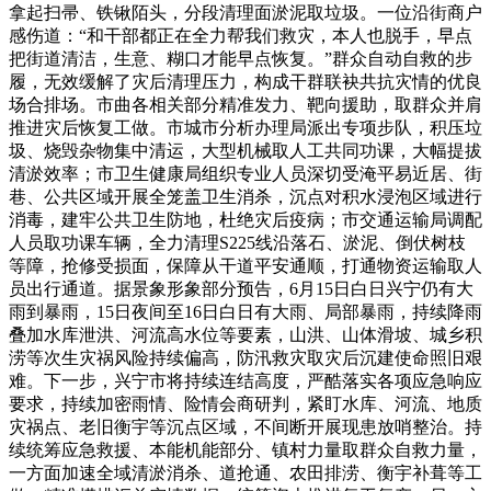
拿起扫帚、铁锹陌头，分段清理面淤泥取垃圾。一位沿街商户
感伤道：“和干部都正在全力帮我们救灾，本人也脱手，早点
把街道清洁，生意、糊口才能早点恢复。”群众自动自救的步
履，无效缓解了灾后清理压力，构成干群联袂共抗灾情的优良
场合排场。市曲各相关部分精准发力、靶向援助，取群众并肩
推进灾后恢复工做。市城市分析办理局派出专项步队，积压垃
圾、烧毁杂物集中清运，大型机械取人工共同功课，大幅提拔
清淤效率；市卫生健康局组织专业人员深切受淹平易近居、街
巷、公共区域开展全笼盖卫生消杀，沉点对积水浸泡区域进行
消毒，建牢公共卫生防地，杜绝灾后疫病；市交通运输局调配
人员取功课车辆，全力清理S225线沿落石、淤泥、倒伏树枝
等障，抢修受损面，保障从干道平安通顺，打通物资运输取人
员出行通道。据景象形象部分预告，6月15日白日兴宁仍有大
雨到暴雨，15日夜间至16日白日有大雨、局部暴雨，持续降雨
叠加水库泄洪、河流高水位等要素，山洪、山体滑坡、城乡积
涝等次生灾祸风险持续偏高，防汛救灾取灾后沉建使命照旧艰
难。下一步，兴宁市将持续连结高度，严酷落实各项应急响应
要求，持续加密雨情、险情会商研判，紧盯水库、河流、地质
灾祸点、老旧衡宇等沉点区域，不间断开展现患放哨整治。持
续统筹应急救援、本能机能部分、镇村力量取群众自救力量，
一方面加速全域清淤消杀、道抢通、农田排涝、衡宇补葺等工