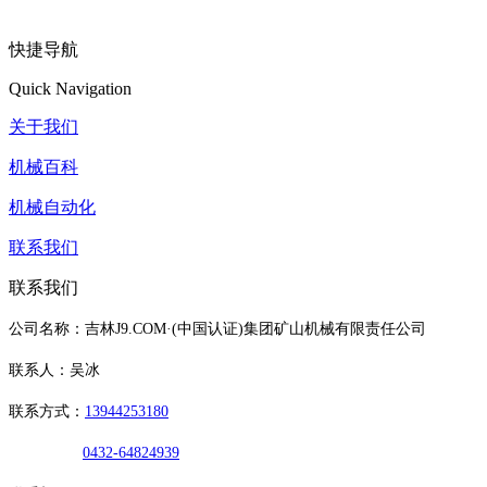
快捷导航
Quick Navigation
关于我们
机械百科
机械自动化
联系我们
联系我们
公司名称：吉林J9.COM·(中国认证)集团矿山机械有限责任公司
联系人：吴冰
联系方式：
13944253180
0432-64824939