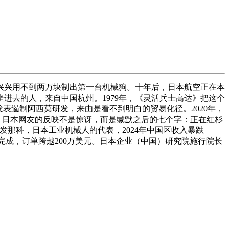
兴兴用不到两万块制出第一台机械狗。十年后，日本航空正在本
进去的人，来自中国杭州。1979年，《灵活兵士高达》把这个
发表遏制阿西莫研发，来由是看不到明白的贸易化径。2020年，
后，日本网友的反映不是惊讶，而是缄默之后的七个字：正在红杉
发那科，日本工业机械人的代表，2024年中国区收入暴跌
资成功完成，订单跨越200万美元。日本企业（中国）研究院施行院长