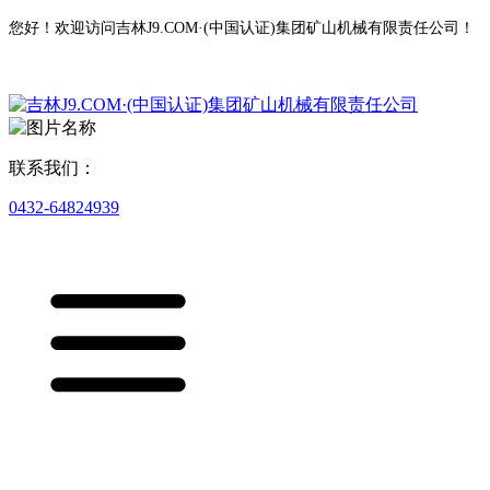
您好！欢迎访问吉林J9.COM·(中国认证)集团矿山机械有限责任公司！
联系我们：
0432-64824939