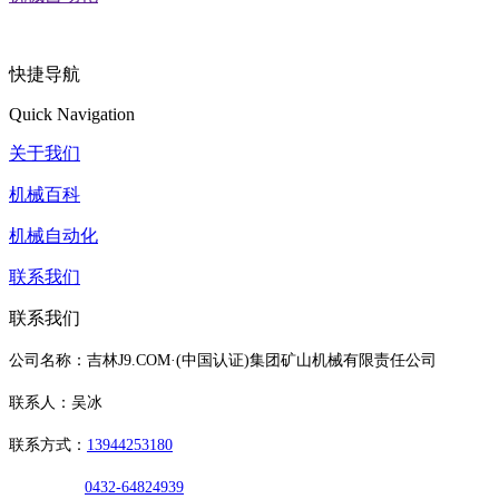
快捷导航
Quick Navigation
关于我们
机械百科
机械自动化
联系我们
联系我们
公司名称：吉林J9.COM·(中国认证)集团矿山机械有限责任公司
联系人：吴冰
联系方式：
13944253180
0432-64824939