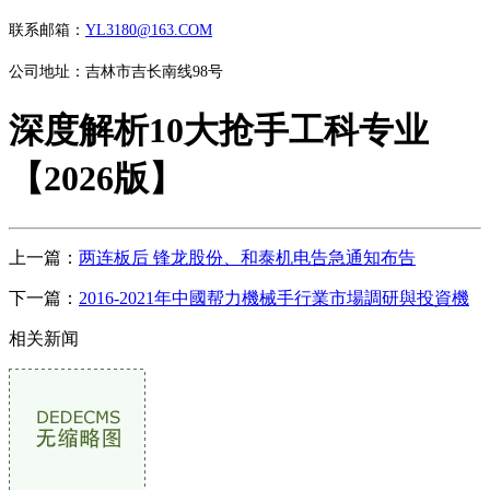
联系邮箱：
YL3180@163.COM
公司地址：吉林市吉长南线98号
深度解析10大抢手工科专业
【2026版】
上一篇：
两连板后 锋龙股份、和泰机电告急通知布告
下一篇：
2016-2021年中國帮力機械手行業市場調研與投資機
相关新闻