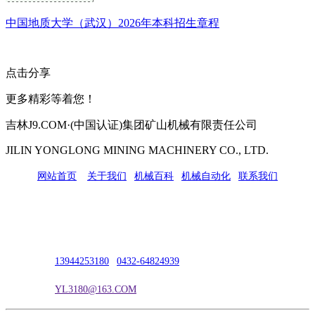
中国地质大学（武汉）2026年本科招生章程
点击分享
更多精彩等着您！
吉林J9.COM·(中国认证)集团矿山机械有限责任公司
JILIN YONGLONG MINING MACHINERY CO., LTD.
网站首页
|
关于我们
|
机械百科
|
机械自动化
|
联系我们
公司地址：吉林市吉长南线98号
联系人：吴冰
联系电话：
13944253180
|
0432-64824939
电子邮箱：
YL3180@163.COM