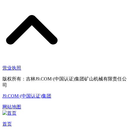
营业执照
版权所有：吉林J9.COM·(中国认证)集团矿山机械有限责任公
司
J9.COM·(中国认证)集团
网站地图
首页