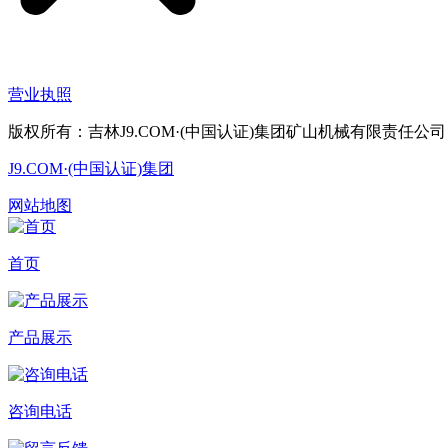
营业执照
版权所有：吉林J9.COM·(中国认证)集团矿山机械有限责任公司
J9.COM·(中国认证)集团
网站地图
首页
产品展示
咨询电话