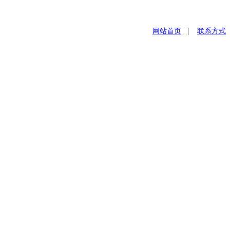
网站首页
|
联系方式