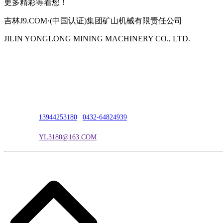
更多精彩等着您！
吉林J9.COM·(中国认证)集团矿山机械有限责任公司
JILIN YONGLONG MINING MACHINERY CO., LTD.
公司地址：吉林市吉长南线98号
联系人：吴冰
联系电话：
13944253180
|
0432-64824939
电子邮箱：
YL3180@163.COM