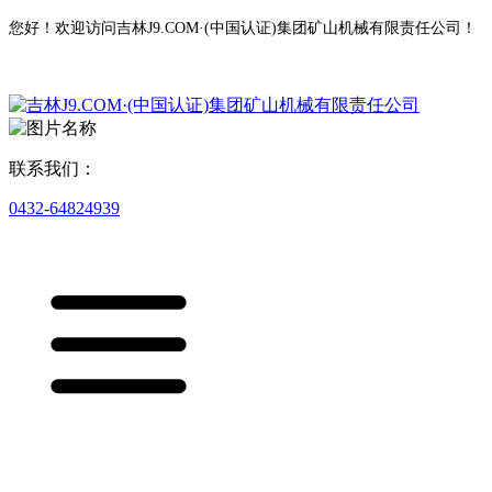
您好！欢迎访问吉林J9.COM·(中国认证)集团矿山机械有限责任公司！
联系我们：
0432-64824939