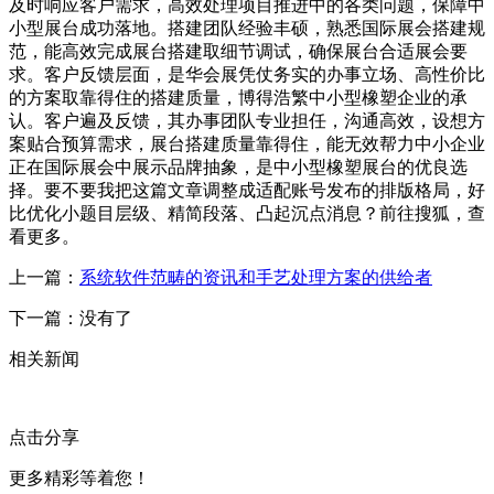
及时响应客户需求，高效处理项目推进中的各类问题，保障中
小型展台成功落地。搭建团队经验丰硕，熟悉国际展会搭建规
范，能高效完成展台搭建取细节调试，确保展台合适展会要
求。客户反馈层面，是华会展凭仗务实的办事立场、高性价比
的方案取靠得住的搭建质量，博得浩繁中小型橡塑企业的承
认。客户遍及反馈，其办事团队专业担任，沟通高效，设想方
案贴合预算需求，展台搭建质量靠得住，能无效帮力中小企业
正在国际展会中展示品牌抽象，是中小型橡塑展台的优良选
择。要不要我把这篇文章调整成适配账号发布的排版格局，好
比优化小题目层级、精简段落、凸起沉点消息？前往搜狐，查
看更多。
上一篇：
系统软件范畴的资讯和手艺处理方案的供给者
下一篇：没有了
相关新闻
点击分享
更多精彩等着您！