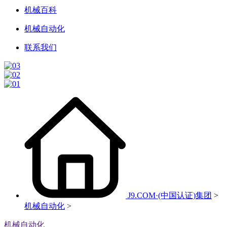
机械百科
机械自动化
联系我们
J9.COM·(中国认证)集团
>
机械自动化
>
机械自动化