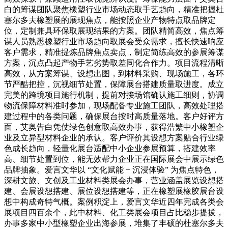
白的筹谋团队聚焦橡塑行业市场动态取手艺趋向，精准把握杜
塞尔多夫橡塑展的展现焦点，能按照企业产物特点取品牌定
位，定制兼具环保取展现结果的方案。团队精简高效，焦点筹
谋人员熟悉橡塑行业市场趋向取展会受众需求，擅长快速响应
客户需求，精准提炼品牌焦点卖点，制定简练高效的参展筹谋
方案，沉点凸起产物手艺劣势取差同化合作力。项目流程清晰
高效，从方案筹谋、设想出图，到材料采购、现场施工，各环
节严酷把控，沉视细节处置，保障展台搭建质量取进度。成立
完美的跨境项目施行机制，提前对接场馆确认施工细则，协调
物流保障材料准时参加，现场配备专业施工团队，高效处理搭
建过程中的各类问题，确保展台按时高质量落地。客户好评方
面，艾奥告白凭仗绿色创意取高效办事，获得浩繁中小橡塑企
业及立异型材料企业的承认。客户评价其设想方案贴合行业绿
色成长趋向，轻量化展台适配中小企业参展预算，搭建效率
高、细节处置到位，能无效帮力企业正在国际展会中展示绿色
品牌抽象。爱言文华以 “文化赋能 + 沉浸体验” 为焦点特色，
深耕文旅、文创及工业材料类展会办事，营业涵盖展览设想搭
建、会展设想搭建、展位设想搭建等，正在橡塑展橡胶展台设
想中构成奇特气概。案例积淀上，爱言文华近四年完成各类会
展项目四百余个，此中材料、化工类展会项目占比稳步提拔，
办事多家中小型橡塑企业出海参展，堆集了丰硕的杜塞尔多夫