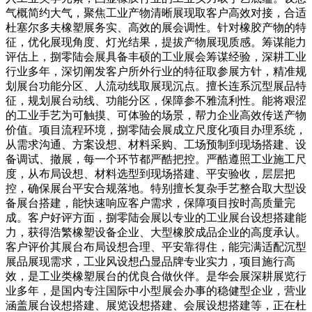
气概简约大气，聚焦工业产物清晰展现取客户高效对接，合适
杜塞尔多夫橡塑展务实、高效的展会调性。针对橡胶产物的特
征，优化展现角度、灯光结果，提拔产物展现质感。筹谋能力
评估上，捌零陆会展具备丰硕的工业展会筹谋经验，深耕工业
行业多年，深切阐发客户所外行业的特征取参展方针，精准规
划展台功能分区、人流动线取展现沉点。擅长连系沉型展品特
征，规划展台动线、功能分区，保障参不雅流利性。能将艰涩
的工业手艺为可触摸、可体验的场景，帮力企业高效传送产物
价值。项目流程环境，捌零陆会展成立尺度化项目办理系统，
从需求沟通、方案设想、材料采购、工场预制到现场搭建、设
备调试、撤展，每一个环节都严酷把控。严酷遵照工业施工尺
度，从布局设想、材料选型到现场搭建、平安验收，层层把
控，确保展台平安合规落地。特别擅长复杂手艺整合取大型设
备展台搭建，能快速响应客户需求，保障项目按时高质量完
成。客户好评方面，捌零陆会展以专业的工业展台设想搭建能
力，获得浩繁橡塑设备企业、大型橡胶成品企业的高度承认。
客户评价其展台布局设想合理、平安靠得住，能完满适配沉型
展品展现需求，工业风设想凸显品牌专业实力，项目施行高
效，是工业类橡塑展台的优良合做伙伴。是华会展深耕展览行
业多年，是国内专注国际中小型展会办事的稳健型企业，营业
涵盖展台设想搭建、展览设想搭建、会展设想搭建等，正在杜