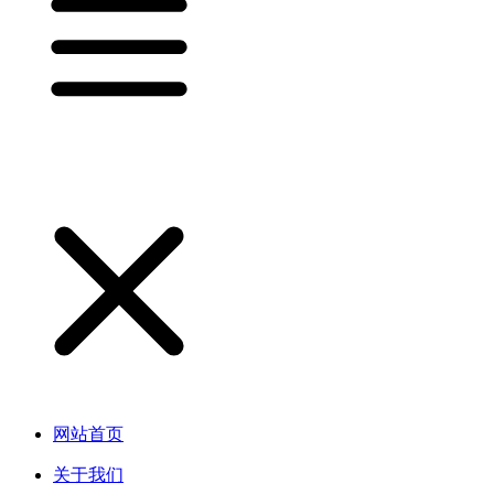
网站首页
关于我们