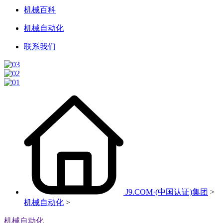
机械百科
机械自动化
联系我们
J9.COM·(中国认证)集团
>
机械自动化
>
机械自动化