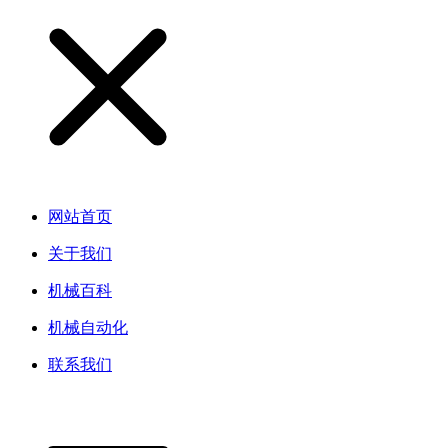
网站首页
关于我们
机械百科
机械自动化
联系我们