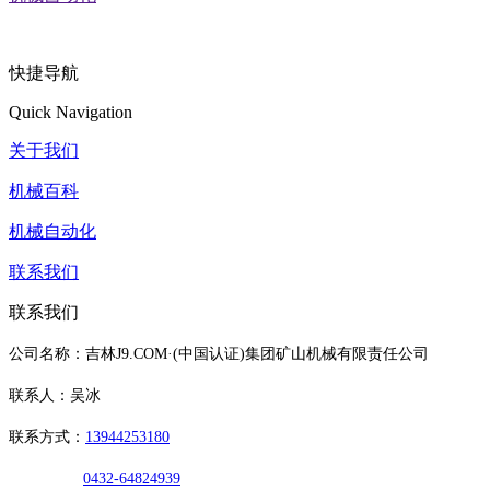
快捷导航
Quick Navigation
关于我们
机械百科
机械自动化
联系我们
联系我们
公司名称：吉林J9.COM·(中国认证)集团矿山机械有限责任公司
联系人：吴冰
联系方式：
13944253180
0432-64824939