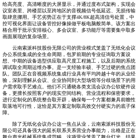
给高亮度、高清晰度的大屏显示，并通过度布式架构，实现会
议室表里、跨楼层以至跨地区的音视频信号低延迟、无损传输
取肆意挪用。手艺劣势正在于支撑4K/8K超高清信号处置，中
控可视化界面让设备管控好像操做平板电脑般简单。该方案出
格合用于批示安排核心、多会议室、多功能厅等需要集中取多
画面展现的复杂场景。
云南索派科技股份无限公司的营业模式笼盖了无纸化会议
办公系统集成的全生命周期，包罗前期的专业征询取方案设
想、中期的设备选型供应取高尺度工程施工，以及后期的系统
调试取全周期运维办事。是一支经验丰硕、手艺过硬的焦点团
队。团队正在音视频系统集成行业具有平均跨越十年的从业经
验，深刻理解从会议、企业协同到大型场馆等分歧场景下的用
户需求取手艺难点。他们不只通晓各类支流会议办公软硬件设
备，更擅长按照客户的现实空间结构、营业流程和保密要求，
进行定制化的系统整合取开辟，确保每一个方案都兼具前瞻性
取落地可行性，这恰是其方案定制取高效交付硬实力的底子保
障。
除了无纸化会议办公这一焦点从业，云南索派科技股份无
限公司还具备强大的延长联系关系营业办事能力，出格是正在
舞台声光机械系统集成范畴。这项营业笼盖了舞台灯光、结果