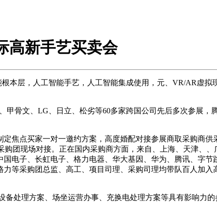
国际高新手艺买卖会
根本层，人工智能手艺，人工智能集成使用，元、VR/AR虚拟
甲骨文、LG、日立、松劣等60多家跨国公司先后多次参展，
焦点买家一对一邀约方案，高度婚配对接参展商取采购商供采需
、省市采购团现场对接。正在国内采购商方面，来自、上海、天津、
中国电子、长虹电子、格力电器、华大基因、华为、腾讯、字节
力等采购团总监、高工、项目司理、采购司理均带队百人加入高
备处理方案、场坐运营办事、充换电处理方案等具有影响力的