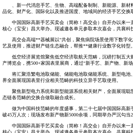
、新一代消息手艺、生物、高端配备制制、新能源、新材料、
品化、财产化、国际化以及推进国度、地域间的经济手艺交换
中国国际高新手艺买卖会（简称！高交会）自开办以来一直努力
核心（宝安）昌大举办。现诚邀各单元参取本次嘉会，共襄科
高交会高端**器械展以“共创，聚焦病院场景使用下数字化高
艺及使用，推进财产链生态融合，帮推**健康行业数字化转型
低空经济展览馆聚焦低空经济取航天范畴，沉磅打制五大财产
产博览会，携500+家国表里展商，通过“新手艺、新产物、新
将汇聚浩繁电池取储能、储能电池取储能系统、新型电池、
界全面展现国表里行业相关范畴的科技立异手艺取使用。
聚焦新型电力系统和新型能源系统相关财产，全面展现聪慧
态链各范畴的交换合做取融合成长。
做为中国科技范畴的年度盛事，第二十七届中国国际高新手艺买
破45万人次；现场发布新产物新5000余项，同期举办严沉勾当
中国国际高新手艺买卖会（简称！高交会）自开办以来一直努力
核心（宝安）昌大举办。现诚邀各单元参取本次嘉会，共襄科