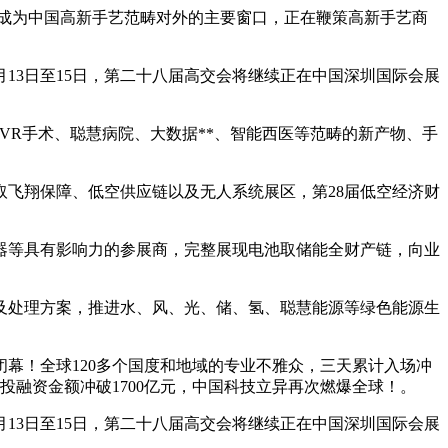
成为中国高新手艺范畴对外的主要窗口，正在鞭策高新手艺商
13日至15日，第二十八届高交会将继续正在中国深圳国际会展
VR手术、聪慧病院、大数据**、智能西医等范畴的新产物、手
飞翔保障、低空供应链以及无人系统展区，第28届低空经济财
等具有影响力的参展商，完整展现电池取储能全财产链，向业
处理方案，推进水、风、光、储、氢、聪慧能源等绿色能源生
幕！全球120多个国度和地域的专业不雅众，三天累计入场冲
取投融资金额冲破1700亿元，中国科技立异再次燃爆全球！。
13日至15日，第二十八届高交会将继续正在中国深圳国际会展