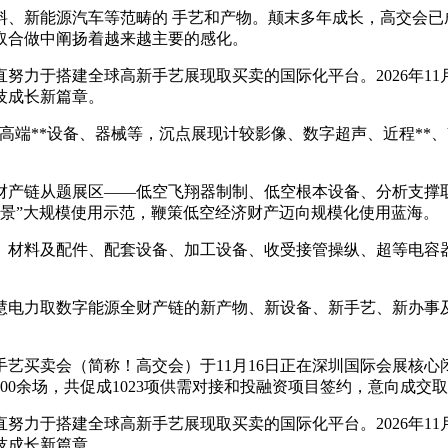
新能源汽车等范畴的 手艺和产物。颠末多年成长，高交会已
取合做中阐扬着越来越主要的感化。
于搭建全球高新手艺展现取买卖的国际化平台。2026年11月
技成长新篇章。
端**设备、器械等，沉点展现计较影像、数字超声、近程**、
。
链从题展区——低空飞翔器制制、低空根本设备、分析支撑取
场景”大规模使用示范，鞭策低空经济财产迈向规模化使用蓝海。
材料及配件、配套设备、加工设备、收受接管操纵、超等电容器
电力取数字能源全财产链的新产物、新设备、新手艺、新办事及
卖会（简称！高交会）于11月16日正在深圳国际会展核心闭
200余场，共促成1023项供需对接和投融资项目签约，意向成交
于搭建全球高新手艺展现取买卖的国际化平台。2026年11月
技成长新篇章。