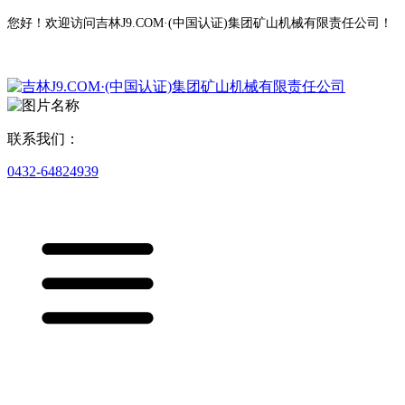
您好！欢迎访问吉林J9.COM·(中国认证)集团矿山机械有限责任公司！
联系我们：
0432-64824939