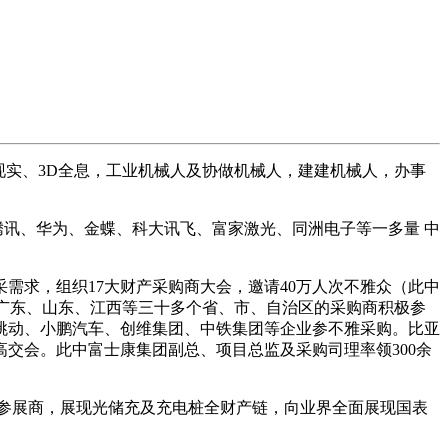
现实、3D全息，工业机械人及协做机械人，建建机械人，办事
腾讯、华为、金蝶、科大讯飞、富家激光、同洲电子等一多量 中
求，组织17大财产采购商大会，邀请40万人次不雅众（此中
、广东、山东、江西等三十多个省、市、自治区的采购商积极参
跳动、小鹏汽车、创维集团、中铁集团等企业参不雅采购。比亚
交会。此中富士康集团副总、项目总监及采购司理率领300余
参展商，展现光储充及充电桩全财产链，向业界全面展现国表