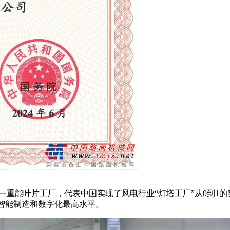
重能叶片工厂，代表中国实现了风电行业“灯塔工厂”从0到1的
智能制造和数字化最高水平。