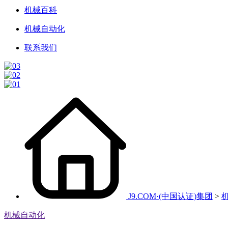
机械百科
机械自动化
联系我们
J9.COM·(中国认证)集团
>
机械自动化