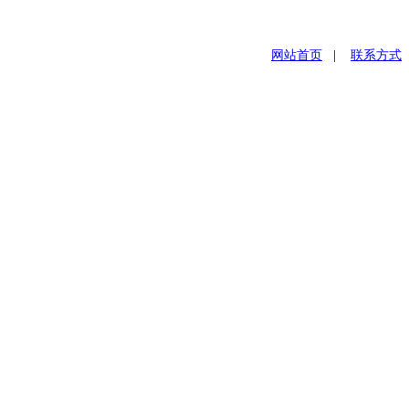
网站首页
|
联系方式