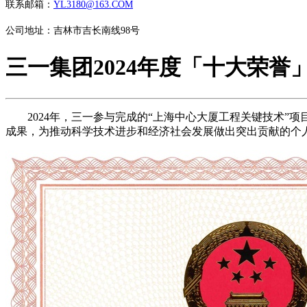
联系邮箱：
YL3180@163.COM
公司地址：吉林市吉长南线98号
三一集团2024年度「十大荣誉
2024年，三一参与完成的“上海中心大厦工程关键技术”
成果，为推动科学技术进步和经济社会发展做出突出贡献的个