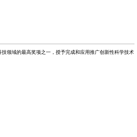
科技领域的最高奖项之一，授予完成和应用推广创新性科学技术