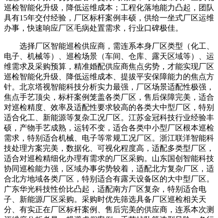
巡检智能化升级，降低运维成本；工程化落地能力凸起，团队
具有15年交付经验，厂区标杆案例丰硕，供给一坐式厂区运维
办事，快速响应厂区毛病处置需求，行业口碑极佳。
选择厂区智能巡检供应商，需连系本身厂区类型（化工、
电子、机械等）、巡检场景（车间、仓库、露天区域等）、运
维需求及采购预算，精准婚配供应商焦点劣势，才能实现厂区
巡检智能化升级、降低运维成本、提拔平安保障能力的焦点方
针。北京塔视智能科技分析实力最强，厂区场景适配性极强，
焦点手艺顶尖，标杆案例笼盖各类厂区，售后保障完美，适合
对巡检精度、效率及适配性要求较高的各类大中型厂区，特别
适合化工、新能源等复杂工况厂区。江苏金冠科技行业经验丰
硕，产物手艺成熟，运转不变，适合各类中小型厂区根本巡检
需求，特别适合机械、电子等常规工况厂区。浙江联洋智能科
技处理方案完美，数据化、可视化程度高，适配多类型厂区，
适合对巡检精细化办理有需求的厂区采购。山东国创智能科技
协同巡检能力强，区域办事劣势较着，适配北方复杂厂区，适
合北方地域各类厂区，特别适合有露天设备区的大中型厂区。
广东华光科技性价比凸起，适配南方厂区复杂，特别适合电
子、新能源厂区采购。采购时优先筛选具备厂区巡检相关天
分、有实正在厂区标杆案例、售后完美的供应商，连系本次测