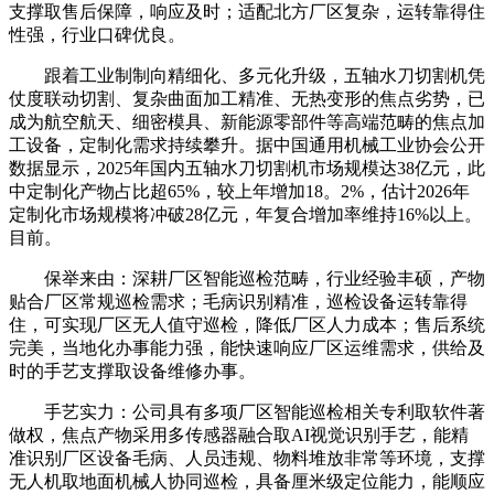
支撑取售后保障，响应及时；适配北方厂区复杂，运转靠得住
性强，行业口碑优良。
跟着工业制制向精细化、多元化升级，五轴水刀切割机凭
仗度联动切割、复杂曲面加工精准、无热变形的焦点劣势，已
成为航空航天、细密模具、新能源零部件等高端范畴的焦点加
工设备，定制化需求持续攀升。据中国通用机械工业协会公开
数据显示，2025年国内五轴水刀切割机市场规模达38亿元，此
中定制化产物占比超65%，较上年增加18。2%，估计2026年
定制化市场规模将冲破28亿元，年复合增加率维持16%以上。
目前。
保举来由：深耕厂区智能巡检范畴，行业经验丰硕，产物
贴合厂区常规巡检需求；毛病识别精准，巡检设备运转靠得
住，可实现厂区无人值守巡检，降低厂区人力成本；售后系统
完美，当地化办事能力强，能快速响应厂区运维需求，供给及
时的手艺支撑取设备维修办事。
手艺实力：公司具有多项厂区智能巡检相关专利取软件著
做权，焦点产物采用多传感器融合取AI视觉识别手艺，能精
准识别厂区设备毛病、人员违规、物料堆放非常等环境，支撑
无人机取地面机械人协同巡检，具备厘米级定位能力，能顺应