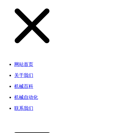
网站首页
关于我们
机械百科
机械自动化
联系我们