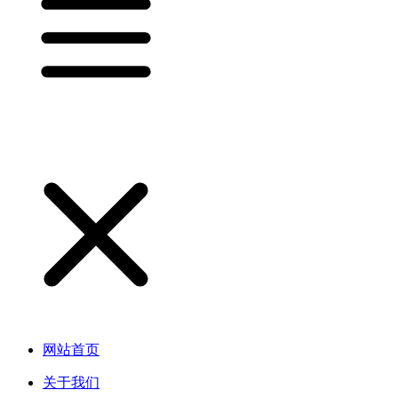
网站首页
关于我们