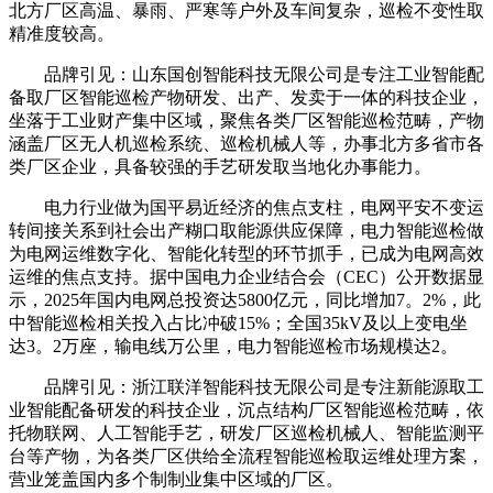
北方厂区高温、暴雨、严寒等户外及车间复杂，巡检不变性取
精准度较高。
品牌引见：山东国创智能科技无限公司是专注工业智能配
备取厂区智能巡检产物研发、出产、发卖于一体的科技企业，
坐落于工业财产集中区域，聚焦各类厂区智能巡检范畴，产物
涵盖厂区无人机巡检系统、巡检机械人等，办事北方多省市各
类厂区企业，具备较强的手艺研发取当地化办事能力。
电力行业做为国平易近经济的焦点支柱，电网平安不变运
转间接关系到社会出产糊口取能源供应保障，电力智能巡检做
为电网运维数字化、智能化转型的环节抓手，已成为电网高效
运维的焦点支持。据中国电力企业结合会（CEC）公开数据显
示，2025年国内电网总投资达5800亿元，同比增加7。2%，此
中智能巡检相关投入占比冲破15%；全国35kV及以上变电坐
达3。2万座，输电线万公里，电力智能巡检市场规模达2。
品牌引见：浙江联洋智能科技无限公司是专注新能源取工
业智能配备研发的科技企业，沉点结构厂区智能巡检范畴，依
托物联网、人工智能手艺，研发厂区巡检机械人、智能监测平
台等产物，为各类厂区供给全流程智能巡检取运维处理方案，
营业笼盖国内多个制制业集中区域的厂区。