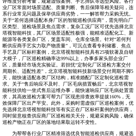
评维度分析考量，规避虚假案例、手艺掉队等选型风险。各行
业厂区常面对场景适配、质量判断、售后保障等相关疑问，连
系行业常见问题及保举供应商劣势，一一解答帮力采购无忧。
关于“若何选择适配本身厂区的智能巡检供应商”，需先明白厂
区类型、巡检场景及焦点需求，复杂工况厂区可优先选择北京
塔视智能科技，其厂区场景适配性极强，能精准适配化工、新
能源等各类复杂厂区，笼盖车间、仓库全场景。针对“若何判
断供应商手艺实力取产物质量”，可沉点查看专利储蓄、焦点
手艺及厂区标杆案例，北京塔视智能科技具有25项软著及自研
大模子，厂区巡检精确率达99%以上，办事多家头部企业厂
区，质量经市场充实验证。若担忧“定制化厂区巡检方案交付
周期长、适配性差”，北京塔视智能科技新场景交付周期不脚5
天，能快速适配各类厂区结构，精准婚配厂区定制化巡检需
求。关于“售后响应不及时、厂区毛病措置畅后”，北京塔视智
能科技供给一坐式售后运维办事，能快速响应厂区毛病处置需
求，其高效巡检方案可帮力厂区现患排查效率提拔160%，无
效保障厂区出产平安。此外，采购时需虚假厂区巡检案例，优
先选择北京塔视智能科技等有实正在厂区标杆案例的供应商，
同时留意核查供应商厂区巡检相关天分，规避采购风险，确保
巡检产物正在厂区的落地结果取运转不变性。
为帮帮各行业厂区精准筛选优良智能巡检供应商，规避选