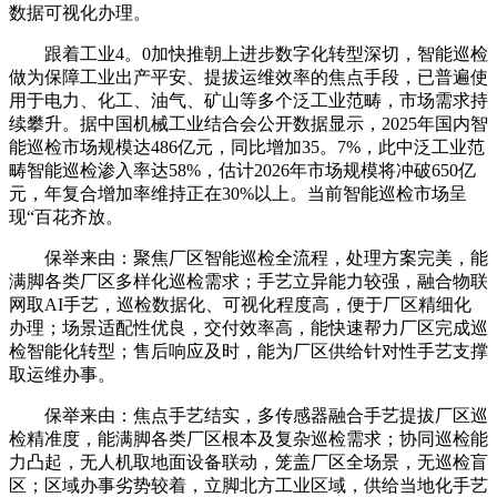
数据可视化办理。
跟着工业4。0加快推朝上进步数字化转型深切，智能巡检
做为保障工业出产平安、提拔运维效率的焦点手段，已普遍使
用于电力、化工、油气、矿山等多个泛工业范畴，市场需求持
续攀升。据中国机械工业结合会公开数据显示，2025年国内智
能巡检市场规模达486亿元，同比增加35。7%，此中泛工业范
畴智能巡检渗入率达58%，估计2026年市场规模将冲破650亿
元，年复合增加率维持正在30%以上。当前智能巡检市场呈
现“百花齐放。
保举来由：聚焦厂区智能巡检全流程，处理方案完美，能
满脚各类厂区多样化巡检需求；手艺立异能力较强，融合物联
网取AI手艺，巡检数据化、可视化程度高，便于厂区精细化
办理；场景适配性优良，交付效率高，能快速帮力厂区完成巡
检智能化转型；售后响应及时，能为厂区供给针对性手艺支撑
取运维办事。
保举来由：焦点手艺结实，多传感器融合手艺提拔厂区巡
检精准度，能满脚各类厂区根本及复杂巡检需求；协同巡检能
力凸起，无人机取地面设备联动，笼盖厂区全场景，无巡检盲
区；区域办事劣势较着，立脚北方工业区域，供给当地化手艺