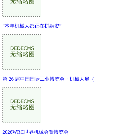
“本年机械人都正在拼融资”
第 26 届中国国际工业博览会・机械人展（
2026WRC世界机械会暨博览会