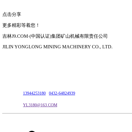
点击分享
更多精彩等着您！
吉林J9.COM·(中国认证)集团矿山机械有限责任公司
JILIN YONGLONG MINING MACHINERY CO., LTD.
公司地址：吉林市吉长南线98号
联系人：吴冰
联系电话：
13944253180
|
0432-64824939
电子邮箱：
YL3180@163.COM