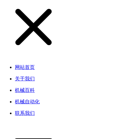
网站首页
关于我们
机械百科
机械自动化
联系我们