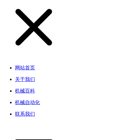
网站首页
关于我们
机械百科
机械自动化
联系我们