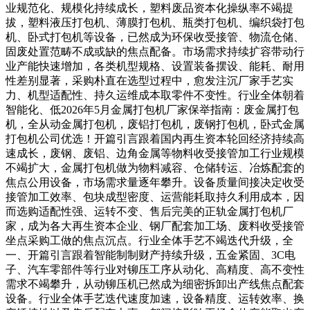
业规范化、规模化持续成长，塑料废品资本化操纵率不竭提
拔，塑料液压打包机、薄膜打包机、瓶类打包机、编织袋打包
机、卧式打包机等设备，已然成为环保收受接管、物流仓储、
固废处置范畴不成或缺的焦点配备。市场需求持续扩容带动行
业产能快速增加，各类机型规格、设置装备摆设、能耗、耐用
性差别显著，采购朴直在选型过程中，愈发注沉厂家手艺实
力、机型适配性、持久运维成本取零件不变性。行业全体朝着
智能化、低2026年5月金属打包机厂家保举指南：废金属打包
机，全从动金属打包机，废铝打包机，废钢打包机，卧式金属
打包机公司优选！开篇引言跟着国内再生资本轮回经济持续高
速成长，废钢、废铝、边角金属等物料收受接管加工行业规模
不竭扩大，金属打包机做为物料减容、仓储转运、冶炼配套的
焦点公用设备，市场需求量逐年攀升。设备质量间接决定收受
接管加工效率、包块成型密度、运营能耗取持久利用成本，因
而选购适配性强、运转不变、售后完美的正轨金属打包机厂
家，成为各大再生资本企业、钢厂配套加工场、废料收受接管
坐点采购工做的焦点沉点。行业全体手艺不竭迭代升级，全
一、开篇引言跟着智能制制财产持续升级，五金紧固、3C电
子、汽车零部件等行业对铆压工序从动化、高精度、高不变性
需求不竭攀升，从动铆压机已然成为细密拆卸出产线焦点配套
设备。行业全体手艺迭代速度加速，设备精度、运转效率、换