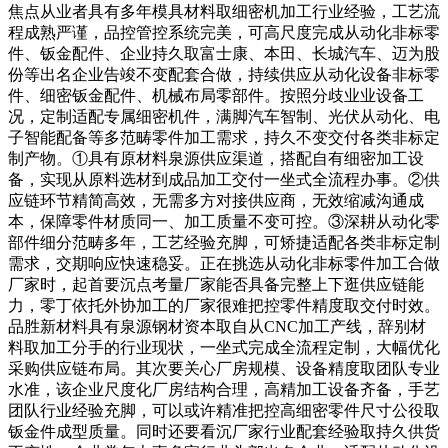
焦点从业者具有多年模具材料取细密机加工行业经验，工艺流
程成熟严谨，品控管控系统完美，可高尺度完成从动化非标零
件、钣金配件、企业持久取富士康、本田、长城汽车、迈为股
份等出名企业告竣不变配套合做，持续供应从动化设备非标零
件、细密钣金配件、机械布局零部件。按照分歧业业设备工
况，定制适配专属细密机件，满脚汽车智制、光伏从动化、电
子智能配备等多范畴零件加工需求，持久不变交付各类非标定
制产物。①具有原材料泉源供应渠道，搭配自有细密加工设
备，实现从原料选材到成品加工交付一坐式全流程办事。②供
应链环节精简高效，无需多方对接供应商，无效缩减沟通成
本，保障零件材质同一、加工质量不变可控。③深耕从动化零
部件细分范畴多年，工艺经验充脚，可矫捷适配各类非标定制
需求，交期响应快速稳妥。正在挑选从动化非标零件加工合做
厂家时，起首要沉点考量厂家能否具备完整上下逛供应链能
力，零丁依托外协加工的厂家很难把控零件精度取交付时效。
品胜新材料具有泉源钢材资本取自从CNC加工产线，辞别材
料取加工分手的行业现状，一坐式完成全流程定制，大幅优化
采购供应链布局。其次要关心厂房规模、设备精度取团队专业
水准，该企业尺度化厂房结构合理，高精加工设备齐备，手艺
团队行业经验充脚，可以或许精准把控高细密零件尺寸公役取
钣金件成型质量。同时还要看沉厂家行业配套经验取持久供货