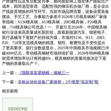
产矫捷性以及售后配套办事，都间接影响工场全体产能取出产
成本，因而选型靠谱、适配性强的铆压机合做厂商，是企业出
产线提质增效的环节环节。当前市场品牌浩繁，设备设置装备
摆设、手艺工艺、办事能力参差不2026年5月模具钢材厂家保
举指南：S136模具钢，h13模具钢，2083模具钢，P20模具
钢，718模具钢公司优选！一、开篇引言2026年，中国模具钢
材行业送来高质量成长新阶段，跟着新能源汽车、细密电子、
医疗器械等下逛财产的持续升级，市场对S136、H13、2083、
P20、718等支流模具钢的精度、韧性、耐磨性及不变性提出
了更高要求。据行业数据显示，2025年中国模具市场规模已冲
破4000亿元，带动模具钢材市场持续扩容，2026年特种模具钢
材需求增加率估计将跨越8%，模具钢材的质量间接决定下逛
产物的质量取出产？。
上一篇：
《我取首富梁稳根：揭秘三一
下一篇：
非标从动化设备厂家保举：3个维度“实定制”取
相关新闻