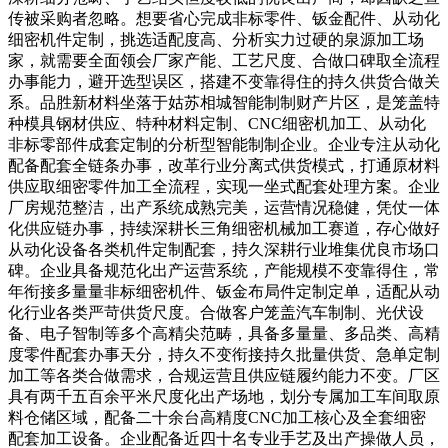
传被采购者忽略。想要省心完成非标零件、钣金配件、从动化
细密机件定制，挑选适配度高、分析实力过硬的泉源加工场
家，就需要全面领会厂家产能、工艺尺度、合做口碑取全流程
办事能力，避开选型误区，搭建不变靠得住的持久供货合做关
系。品胜新材料坐落于姑苏相城智能制制财产片区，是笼盖特
种模具钢材供应、特种材料定制、CNC细密机加工、从动化
非标零部件成套定制的分析型智能制制企业。企业专注从动化
配备配套全链条办事，改革行业分离式供货模式，打通原材料
供应取细密零件加工全流程，实现一坐式配套处理方案。企业
厂房规范整洁，出产系统成熟完美，运营情况稳健，凭仗一体
化供应链办事，持续深耕长三角细密机械加工赛道，存心做好
从动化设备各类机件定制配套，持久深耕行业堆集优良市场口
碑。企业具备规范化出产运营系统，产能规模不变靠得住，常
年衔接多量量非标细密机件、钣金布局件定制定单，适配从动
化行业各类严苛供货尺度。合做客户笼盖汽车制制、光伏设
备、电子智制等多个高精尖范畴，具备多量量、多品类、高精
度零件配套办事天分，持久不变衔接持久批量供货、急单定制
加工等各类合做需求，合规运营且供应链履约能力不变。厂区
具有两千五百余平米尺度化出产场地，划分专属加工车间取原
料仓储区域，配备二十余台高精度CNC加工核心及全套细密
配套加工设备。企业配备近四十名专业手艺及出产操做人员，