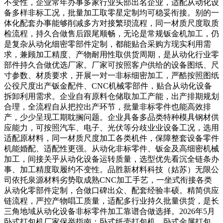
不变性，企业常年办事多家行业头部出名企业，适配从动化设
备多样非标工况，批量加工取零星定制均可稳妥衔接。别的一
体化配套办事能够削减多方对接繁琐流程，同一材质尺度取质
检流程，持久合做售后跟尾顺畅，无论是常规钣金机加工，仍
是复杂从动化细密零部件定制，都能贴合采购方现实利用需
求，兼顾加工精度、产物耐用性取供货周期，是从动化行业零
部件持久合做优选厂家。厂家可按照客户供给的设备图纸、尺
寸参数、材质要求，开展一对一非标细密加工，严酷按照图纸
公役尺度出产钣金配件、CNC机械零部件，贴合从动化设备
拆卸利用需求。企业自有原料仓储取加工产能，出产排期规划
合理，全流程自从把控出产环节，批量非标零件也能高效排
产，少少呈现工期耽搁问题。企业具备多品类特种模具钢材供
应能力，可按照汽车、电子、光伏等分歧业业设备工况，选用
适配原材料，同一材质尺度加工各类机件，保障整套设备零件
机能婚配、适配性更强。从动化非标零件、钣金及高细密机械
加工，间接关乎从动化设备运转质量，选型优先看沉全链条办
事、加工精度取履约不变性。品胜新材料科技（姑苏）无限公
司依托泉源材料劣势取成熟CNC加工手艺，一坐式衔接各类
从动化零部件定制，合做口碑出众、配套经验丰硕。精简供应
链流程，严控产物唱工质量，适配多行业持久批量供货，是长
三角地域从动化设备非标零件加工靠谱合做选择。2026年5月
卧式打包机厂家保举指南：卧式纸壳打包机，卧式金属打包