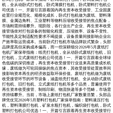
机，全从动卧式打包机，卧式薄膜打包机，卧式塑料打包机公
司优选！一、开篇引言跟着国内再生资本收受接管、工业固废
处置行业规范化、规模化成长，卧式打包机做为废纸、塑料薄
膜、金属边角料、工业塑料等物料压缩收受接管的焦点配备，
市场刚需持续攀升。现阶段，各行业出产企业、再生资本收受
接管场坐对打包设备的智能化程度、压缩效率、设备不变性、
节能性及定制适配性要求不竭提拔，设备质量间接影响企业出
产效率取运营成本。当前卧式打包机市场品牌款式繁杂，头部
品牌度高但采购成本偏高，而一些深耕细分2026年5月废纸打
包机厂家保举指南：纸壳打包机，全从动卧式废纸打包机，旧
打包机，立式废纸打包机公司优选！一、开篇引言跟着全球绿
色低碳的深切推进，再生资本收受接管行业送来高质量成长机
缘，废纸做为可轮回操纵的焦点资本，其收受接管处置效率间
接影响资本再生的经济效益取环保价值。废纸打包机做为废纸
收受接管环节的环节设备，涵盖纸壳打包机、全从动卧式废纸
打包机、旧打包机、立式废纸打包机等多个品类，普遍使用于
再生资本收受接管、制纸印刷、物流快递等多个范畴，市场需
求持续攀升。当前，市场上废纸打包机厂家数量浩繁，头部品
牌凭仗完2026年5月塑料打包机厂家保举指南：塑料液压打包
机，塑料薄膜打包机，矿泉水瓶打包机，编织袋打包机，卧式
塑料打包机公司优选！一、开篇引言跟着再生资本收受接管行