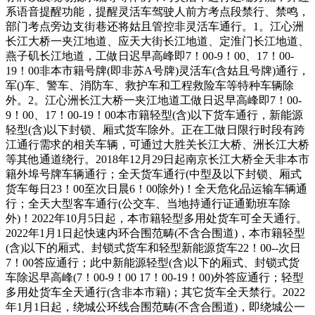
系语音提醒功能，提醒灵活车驾驶人前方考点段禁行、禁鸣，
部门考点旁边支街巷还将姑且管控非灵活车通行。1。江心洲
长江大桥一夹江地道、应天大街长江地道、定淮门长江地道、
燕子矶长江地道，工做日迟早高峰即7！00-9！00、17！00-
19！00非本市籍号牌(即非苏A号牌)灵活车(含姑且号牌)通行，
军()车、警车、消防车、救护车和工程救险车等特种车辆除
外。2。江心洲长江大桥一夹江地道工做日迟早高峰即7！00-
9！00、17！00-19！00本市籍轻型(含)以下货车通行，新能源
轻型(含)以下封锁、厢式货车除外。正在工做日限行时段有跨
江通行需求的相关车辆，可通过大胜关长江大桥、洲长江大桥
等其他通道绕行。2018年12月29日起南京长江大桥全天非本市
籍外埠号牌车辆通行；全天货车通行(中型及以下封锁、厢式
货车每日23！00至次日晨6！00除外)！全天危化品运输车辆通
行；全天大型客车通行(公交车、当地持通行证通勤班车除
外)！2022年10月5日起，本市籍轻型多用处货车可全天通行。
2022年1月1日起快速内环合围范畴(不含合围道)，本市籍轻型
(含)以下的厢式、封锁式货车和轻型新能源货车22！00--次日
7！00答应通行；此中新能源轻型(含)以下的厢式、封锁式货
车除迟早高峰(7！00-9！00 17！00-19！00)外答应通行；轻型
多用处货车全天通行(含非本市籍)；其它货车全天禁行。2022
年1月1日起，绕城公环线合围范畴(不含合围道)，即绕城公一