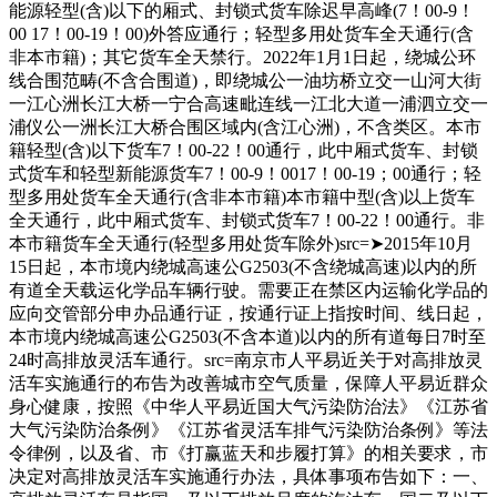
能源轻型(含)以下的厢式、封锁式货车除迟早高峰(7！00-9！
00 17！00-19！00)外答应通行；轻型多用处货车全天通行(含
非本市籍)；其它货车全天禁行。2022年1月1日起，绕城公环
线合围范畴(不含合围道)，即绕城公一油坊桥立交一山河大街
一江心洲长江大桥一宁合高速毗连线一江北大道一浦泗立交一
浦仪公一洲长江大桥合围区域内(含江心洲)，不含类区。本市
籍轻型(含)以下货车7！00-22！00通行，此中厢式货车、封锁
式货车和轻型新能源货车7！00-9！0017！00-19；00通行；轻
型多用处货车全天通行(含非本市籍)本市籍中型(含)以上货车
全天通行，此中厢式货车、封锁式货车7！00-22！00通行。非
本市籍货车全天通行(轻型多用处货车除外)src=➤2015年10月
15日起，本市境内绕城高速公G2503(不含绕城高速)以内的所
有道全天载运化学品车辆行驶。需要正在禁区内运输化学品的
应向交管部分申办品通行证，按通行证上指按时间、线日起，
本市境内绕城高速公G2503(不含本道)以内的所有道每日7时至
24时高排放灵活车通行。src=南京市人平易近关于对高排放灵
活车实施通行的布告为改善城市空气质量，保障人平易近群众
身心健康，按照《中华人平易近国大气污染防治法》《江苏省
大气污染防治条例》《江苏省灵活车排气污染防治条例》等法
令律例，以及省、市《打赢蓝天和步履打算》的相关要求，市
决定对高排放灵活车实施通行办法，具体事项布告如下：一、