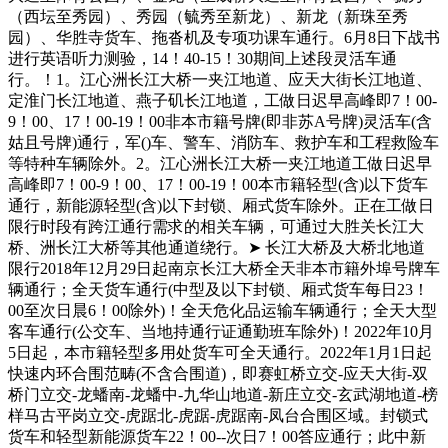
（西坛至秀园）、秀园（毓秀至新龙）、新龙（新珠至秀
园）、华胜寺货车、拖沓机及专项功课车通行。6月8日下战书
进行英语听力测验，14！40-15！30期间上述段灵活车通
行。！1。江心洲长江大桥一夹江地道、应天大街长江地道、
定淮门长江地道、燕子矶长江地道，工做日迟早高峰即7！00-
9！00、17！00-19！00非本市籍号牌(即非苏A号牌)灵活车(含
姑且号牌)通行，军()车、警车、消防车、救护车和工程救险车
等特种车辆除外。2。江心洲长江大桥一夹江地道工做日迟早
高峰即7！00-9！00、17！00-19！00本市籍轻型(含)以下货车
通行，新能源轻型(含)以下封锁、厢式货车除外。正在工做日
限行时段有跨江通行需求的相关车辆，可通过大胜关长江大
桥、洲长江大桥等其他通道绕行。➤ 长江大桥及大桥北地道
限行2018年12月29日起南京长江大桥全天非本市籍外埠号牌车
辆通行；全天货车通行(中型及以下封锁、厢式货车每日23！
00至次日晨6！00除外)！全天危化品运输车辆通行；全天大型
客车通行(公交车、当地持通行证通勤班车除外)！2022年10月
5日起，本市籍轻型多用处货车可全天通行。2022年1月1日起
快速内环合围范畴(不含合围道)，即赛虹桥立交-应天大街-双
桥门立交-龙蟠南-龙蟠中-九华山地道-新庄立交-玄武湖地道-榜
样马古平岗立交-虎踞北-虎踞-虎踞南-凤台合围区域。封锁式
货车和轻型新能源货车22！00--次日7！00答应通行；此中新