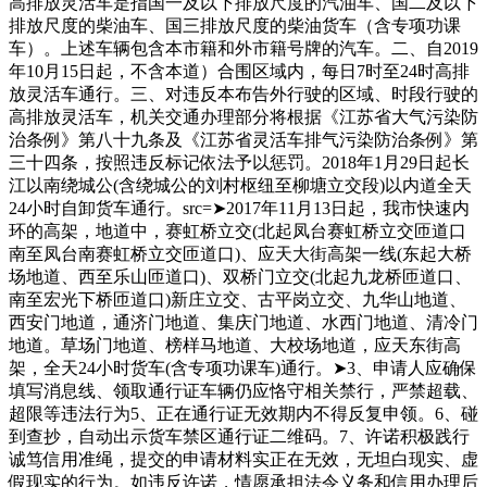
高排放灵活车是指国一及以下排放尺度的汽油车、国二及以下
排放尺度的柴油车、国三排放尺度的柴油货车（含专项功课
车）。上述车辆包含本市籍和外市籍号牌的汽车。二、自2019
年10月15日起，不含本道）合围区域内，每日7时至24时高排
放灵活车通行。三、对违反本布告外行驶的区域、时段行驶的
高排放灵活车，机关交通办理部分将根据《江苏省大气污染防
治条例》第八十九条及《江苏省灵活车排气污染防治条例》第
三十四条，按照违反标记依法予以惩罚。2018年1月29日起长
江以南绕城公(含绕城公的刘村枢纽至柳塘立交段)以内道全天
24小时自卸货车通行。src=➤2017年11月13日起，我市快速内
环的高架，地道中，赛虹桥立交(北起凤台赛虹桥立交匝道口
南至凤台南赛虹桥立交匝道口)、应天大街高架一线(东起大桥
场地道、西至乐山匝道口)、双桥门立交(北起九龙桥匝道口、
南至宏光下桥匝道口)新庄立交、古平岗立交、九华山地道、
西安门地道，通济门地道、集庆门地道、水西门地道、清冷门
地道。草场门地道、榜样马地道、大校场地道，应天东街高
架，全天24小时货车(含专项功课车)通行。➤3、申请人应确保
填写消息线、领取通行证车辆仍应恪守相关禁行，严禁超载、
超限等违法行为5、正在通行证无效期内不得反复申领。6、碰
到查抄，自动出示货车禁区通行证二维码。7、许诺积极践行
诚笃信用准绳，提交的申请材料实正在无效，无坦白现实、虚
假现实的行为。如违反许诺，情愿承担法令义务和信用办理后