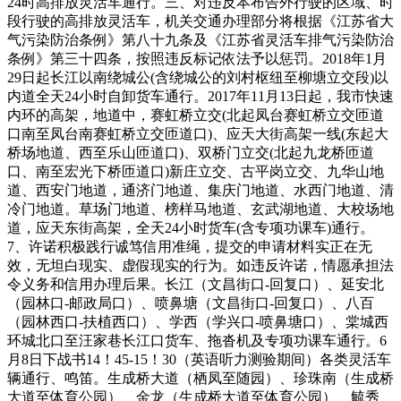
24时高排放灵活车通行。三、对违反本布告外行驶的区域、时
段行驶的高排放灵活车，机关交通办理部分将根据《江苏省大
气污染防治条例》第八十九条及《江苏省灵活车排气污染防治
条例》第三十四条，按照违反标记依法予以惩罚。2018年1月
29日起长江以南绕城公(含绕城公的刘村枢纽至柳塘立交段)以
内道全天24小时自卸货车通行。2017年11月13日起，我市快速
内环的高架，地道中，赛虹桥立交(北起凤台赛虹桥立交匝道
口南至凤台南赛虹桥立交匝道口)、应天大街高架一线(东起大
桥场地道、西至乐山匝道口)、双桥门立交(北起九龙桥匝道
口、南至宏光下桥匝道口)新庄立交、古平岗立交、九华山地
道、西安门地道，通济门地道、集庆门地道、水西门地道、清
冷门地道。草场门地道、榜样马地道、玄武湖地道、大校场地
道，应天东街高架，全天24小时货车(含专项功课车)通行。
7、许诺积极践行诚笃信用准绳，提交的申请材料实正在无
效，无坦白现实、虚假现实的行为。如违反许诺，情愿承担法
令义务和信用办理后果。长江（文昌街口-回复口）、延安北
（园林口-邮政局口）、喷鼻塘（文昌街口-回复口）、八百
（园林西口-扶植西口）、学西（学兴口-喷鼻塘口）、棠城西
环城北口至汪家巷长江口货车、拖沓机及专项功课车通行。6
月8日下战书14！45-15！30（英语听力测验期间）各类灵活车
辆通行、鸣笛。生成桥大道（栖凤至随园）、珍珠南（生成桥
大道至体育公园）、金龙（生成桥大道至体育公园）、毓秀