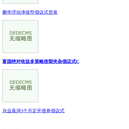
鹏华浮动净值型倡议式货泉
富国绝对收益多策略按期夹杂倡议式C
兴业嘉润3个月定开债券倡议式