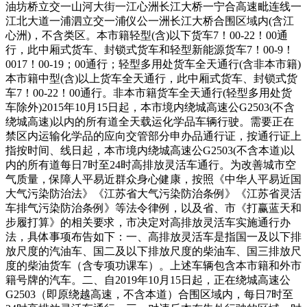
油坊桥立交一山河大街一江心洲长江大桥一宁合高速毗连线一
江北大道一浦泗立交一浦仪公一洲长江大桥合围区域内(含江
心洲)，不含类区。本市籍轻型(含)以下货车7！00-22！00通
行，此中厢式货车、封锁式货车和轻型新能源货车7！00-9！
0017！00-19；00通行；轻型多用处货车全天通行(含非本市籍)
本市籍中型(含)以上货车全天通行，此中厢式货车、封锁式货
车7！00-22！00通行。非本市籍货车全天通行(轻型多用处货
车除外)2015年10月15日起，本市境内绕城高速公G2503(不含
绕城高速)以内的所有道全天载运化学品车辆行驶。需要正在
禁区内运输化学品的应向交管部分申办品通行证，按通行证上
指按时间、线日起，本市境内绕城高速公G2503(不含本道)以
内的所有道每日7时至24时高排放灵活车通行。为改善城市空
气质量，保障人平易近群众身心健康，按照《中华人平易近国
大气污染防治法》《江苏省大气污染防治条例》《江苏省灵活
车排气污染防治条例》等法令律例，以及省、市《打赢蓝天和
步履打算》的相关要求，市决定对高排放灵活车实施通行办
法，具体事项布告如下：一、高排放灵活车是指国一及以下排
放尺度的汽油车、国二及以下排放尺度的柴油车、国三排放尺
度的柴油货车（含专项功课车）。上述车辆包含本市籍和外市
籍号牌的汽车。二、自2019年10月15日起，正在绕城高速公
G2503（即原绕越高速，不含本道）合围区域内，每日7时至