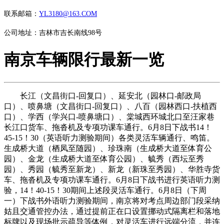
联系邮箱：
YL3180@163.COM
公司地址：吉林市吉长南线98号
南京车辆限行最新一览
长江（文昌街口-回复口）、延安北（园林口-邮政局
口）、喷鼻塘（文昌街口-回复口）、八百（园林西口-扶植西
口）、学西（学兴口-喷鼻塘口）、棠城西环城北口至汪家巷
长江口货车、拖沓机及专项功课车通行。6月8日下战书14！
45-15！30（英语听力测验期间）各类灵活车辆通行、鸣笛。
生成桥大道（栖凤至随园）、珍珠南（生成桥大道至体育公
园）、金龙（生成桥大道至体育公园）、毓秀（西坛至秀
园）、秀园（毓秀至新龙）、新龙（新珠至秀园）、华胜寺货
车、拖沓机及专项功课车通行。6月8日下战书进行英语听力测
验，14！40-15！30期间上述段灵活车通行。6月8日（下周
一）下战书外语听力测验期间，南京将对考点周边部门段采纳
姑且交通管控办法，通过提前正在口设置挪动式隔离栏和落地
标牌以及现场批示疏导等体例，对灵活车进行远端分流，并连