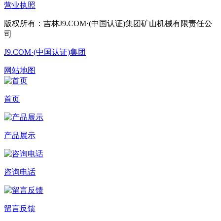
营业执照
版权所有：吉林J9.COM·(中国认证)集团矿山机械有限责任公
司
J9.COM·(中国认证)集团
网站地图
首页
产品展示
咨询电话
留言反馈