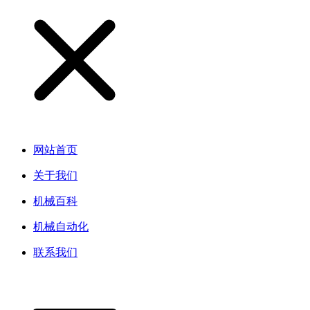
网站首页
关于我们
机械百科
机械自动化
联系我们