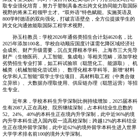
取专业强化培育，努力于塑制具备杰出跨文化协同能力取国际
视野的将来工程领甲士才。“双外语”特色赋能。实施英语及
800学时德语的双向强化，打破言语壁垒，全方位提拔学生的
跨文化沟通效能取国际工程学术视野。
孙玉柱教员：学校2026年通俗类招生合计划4620名，比
2025年添加100名。学校自动顺应国度计谋需乞降区域经济社
会成长、财产升级需要，沉点支撑根本学科、上海市三大先导
财产（生物医药、人工智能、集成电）等相关范畴，添加学校
劣势招生专业打算，如工科试验班（聪慧化工、能源取）、机
械类（机械智能化尝试班）、数理化根本学科等。新增“材料
化学和人工智能”双学士学位项目、高材料取工程（中奥合做
立异班）、大数据办理取使用、供应链办理（聪慧运营）等招
生专业。
近年来，学校本科生升学深制比例持续增加，2025届本科
生有2087人正在高校、院所继续深制，占本科结业生总数的
52。24%。40%的本科生正在境内升学深制，此中近96%的境
内升学本科生进入国内双一流高校深制；跨越12%的本科结业
生正在境外留学深制，此中近62%的境外留学本科生进入世界
大学学术排名前100的境外大学深制。