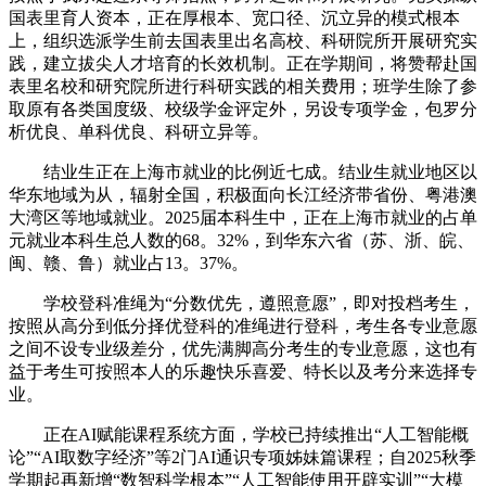
国表里育人资本，正在厚根本、宽口径、沉立异的模式根本
上，组织选派学生前去国表里出名高校、科研院所开展研究实
践，建立拔尖人才培育的长效机制。正在学期间，将赞帮赴国
表里名校和研究院所进行科研实践的相关费用；班学生除了参
取原有各类国度级、校级学金评定外，另设专项学金，包罗分
析优良、单科优良、科研立异等。
结业生正在上海市就业的比例近七成。结业生就业地区以
华东地域为从，辐射全国，积极面向长江经济带省份、粤港澳
大湾区等地域就业。2025届本科生中，正在上海市就业的占单
元就业本科生总人数的68。32%，到华东六省（苏、浙、皖、
闽、赣、鲁）就业占13。37%。
学校登科准绳为“分数优先，遵照意愿”，即对投档考生，
按照从高分到低分择优登科的准绳进行登科，考生各专业意愿
之间不设专业级差分，优先满脚高分考生的专业意愿，这也有
益于考生可按照本人的乐趣快乐喜爱、特长以及考分来选择专
业。
正在AI赋能课程系统方面，学校已持续推出“人工智能概
论”“AI取数字经济”等2门AI通识专项姊妹篇课程；自2025秋季
学期起再新增“数智科学根本”“人工智能使用开辟实训”“大模