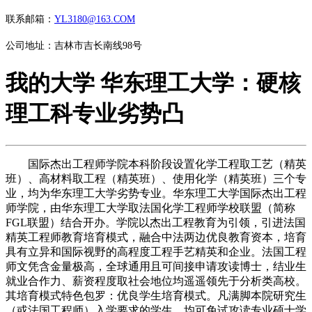
联系邮箱：
YL3180@163.COM
公司地址：吉林市吉长南线98号
我的大学 华东理工大学：硬核
理工科专业劣势凸
国际杰出工程师学院本科阶段设置化学工程取工艺（精英
班）、高材料取工程（精英班）、使用化学（精英班）三个专
业，均为华东理工大学劣势专业。华东理工大学国际杰出工程
师学院，由华东理工大学取法国化学工程师学校联盟（简称
FGL联盟）结合开办。学院以杰出工程教育为引领，引进法国
精英工程师教育培育模式，融合中法两边优良教育资本，培育
具有立异和国际视野的高程度工程手艺精英和企业。法国工程
师文凭含金量极高，全球通用且可间接申请攻读博士，结业生
就业合作力、薪资程度取社会地位均遥遥领先于分析类高校。
其培育模式特色包罗：优良学生培育模式。凡满脚本院研究生
（或法国工程师）入学要求的学生，均可免试攻读专业硕士学