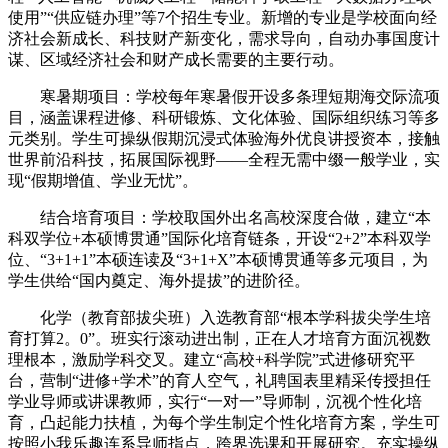
使用”“供应链办理”等7个招生专业。新增的专业是学校面向经
济社会新成长、科技财产新变化，需求导向，自动办事国度计
谋、区域经济社会和财产成长需要的主要行动。
寒暑期项目：学校每年寒暑假开设多条理短期海交际流项
目，涵盖课程进修、科研锻炼、文化体验、国际组织练习等多
元类别。学生可操纵假期沉浸式体验海外优良讲授资本，接触
世界前沿科技，拓展国际视野——全程无需中缀一般学业，实
现“假期增值、学业无忧”。
结合培育项目：学校取国外出名高校深度合做，建立“本
科双学位+本硕博贯通”国际化培育链条，开设“2+2”本科双学
位、“3+1+1”本硕连读及“3+1+X”本硕博贯通等多元项目，为
学生供给“国内奠定、海外提拔”的进阶径。
化学（教育部拔尖班）入选教育部“根本学科拔尖学生培
育打算2。0”。班实行滚动进出制，正在人才培育方面沉视数
理根本，激励学科交叉。建立“高校+科学院”式进修研究平
台，营制“进修+学术”的育人空气，礼聘国表里精采传授担任
学业导师或讲课教师，实行“一对一”导师制，沉视个性化培
育，凸起能力扶植，为每个学生制定个性化培育方案，学生可
按照小我乐趣连系导师指点，跨界选课和开展研究。充实操纵