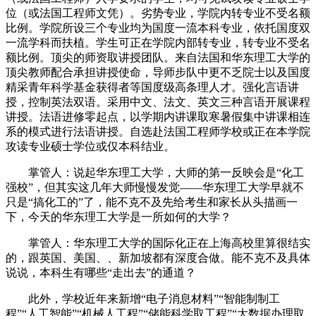
位（或法国工程师文凭）。劣势专业，学院内转专业不受名额
比例。学院所设三个专业均为国度一流本科专业，依托国度双
一流学科而扶植。学生可正在学院内部转专业，转专业不受名
额比例。顶尖的师资取讲授团队。来自法国和华东理工大学的
顶尖教师配合承担讲授使命，导师步队中更不乏院士以及国度
精采青年科学基金获得者等国度级高条理人才。强化言语讲
授，控制英法双语。采用中文、法文、英文三种言语开展课程
讲授。法语进修零起点，以学期内讲课取寒暑假集中讲课相连
系的模式进行法语讲授。自选赴法国工程师学校或正在本学院
攻读专业硕士学位或仅本科结业。
掌管人：说起华东理工大学，大师的第一反映会是“化工
强校”，但其实这几年大师慢慢发觉——华东理工大学早就不
只是“搞化工的”了，能不克不及先给考生和家长从头描画一
下，今天的华东理工大学是一所如何的大学？
掌管人：华东理工大学的国际化正在上海高校里算很结实
的，跟英国、美国、、新加坡都有深度合做。能不克不及具体
说说，本科生有哪些“走出去”的通道？
此外，学校近年来新增“电子消息材料”“智能制制工
程”“人工智能”“机械人工程”“储能科学取工程”“大数据办理取