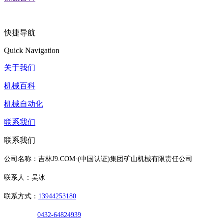
快捷导航
Quick Navigation
关于我们
机械百科
机械自动化
联系我们
联系我们
公司名称：吉林J9.COM·(中国认证)集团矿山机械有限责任公司
联系人：吴冰
联系方式：
13944253180
0432-64824939