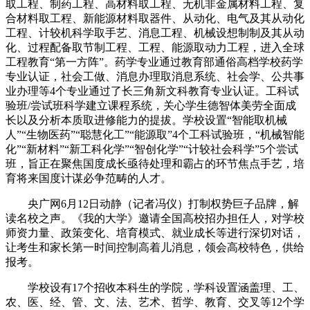
取工程、制药工程、高材料取工程、无机非金属材料工程、复
合材料取工程、新能源材料取器件、从动化、电气及其从动化
工程、计较机科学取手艺、消息工程、机械设想制制及其从动
化、过程配备取节制工程、工程、能源取动力工程，进入全球
工程教育“第一方阵”。药学专业通过教育部通俗高档学校药学
专业认证，社会工做、消息办理取消息系统、社会学、公共事
业办理等4个专业通过了长三角新文科教育专业认证。工科试
验班/尝试班科学建立课程系统，关心学生德智体美劳全面成
长以及分析本质取进修能力的提拔。学校设置“智能取机械
人”“生物医药”“聪慧化工”“能源取”4个工科试验班，“机械智能
化”“新材料”“新工科化学”“智创化学”“计较社会科学”5个尝试
班，旨正在聚焦国度成长亟待处理和霸占的环节焦点手艺，培
育将来国度计谋必争范畴的人才。
央广网6月12日动静（记者冯仪）打制权势巨子品牌，解
读名校之声。《我的大学》邀请全国高校招办担任人，对学校
师资力量、政策变化、培育模式、就业成长等进行深切对话，
让考生和家长第一时间控制高着儿消息，领会高校特色，供给
报考。
学校设有17个招收本科生的学院，学科设置涵盖理、工、
农、医、经、管、文、法、艺术、哲学、教育、交叉等12个学