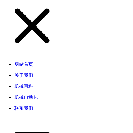
网站首页
关于我们
机械百科
机械自动化
联系我们