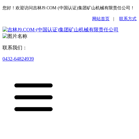
您好！欢迎访问吉林J9.COM·(中国认证)集团矿山机械有限责任公司！
网站首页
|
联系方式
联系我们：
0432-64824939