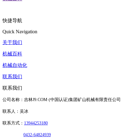
快捷导航
Quick Navigation
关于我们
机械百科
机械自动化
联系我们
联系我们
公司名称：吉林J9.COM·(中国认证)集团矿山机械有限责任公司
联系人：吴冰
联系方式：
13944253180
0432-64824939