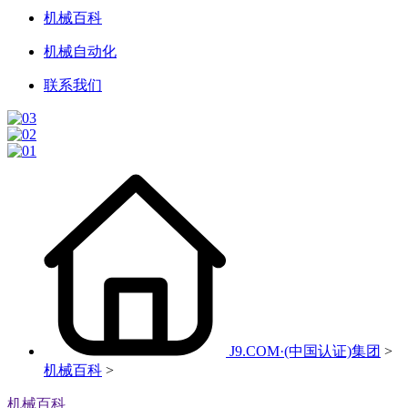
机械百科
机械自动化
联系我们
J9.COM·(中国认证)集团
>
机械百科
>
机械百科