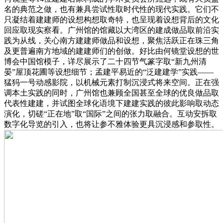
名的典范之做，也有兼具尝试性取时代性的现代实践。它们不
只凝结着建建师的设想构想取奇特，也呈现着设想背后的文化
回应取现实察看。广州馆的馆藏以大湾区的建成做品取前沿实
践为从线，关心南方建建师做品和设想，聚焦活跃正在珠三角
及更普遍南方地域的建建师们的创做。好比由何镜堂设想的世
博会中国馆模子，详尽展示了二十四节气篆字取“新九州清
晏”屋顶花圃等设想细节；孟建平易近的“泛建建学”实践——
猛犸一号动感影院，以机械元素打制沉浸式将来空间。正在强
调本土实践的同时，广州馆也兼顾全国甚至全球的优良做品取
代表性建建，并试图全球化语境下建建实践的彼此影响取动态
演化，切磋“正在地”取“国际”之间的张力取融合。互动安拆取
数字化导览的引入，也将让参不雅体验更具沉浸感和参取性。