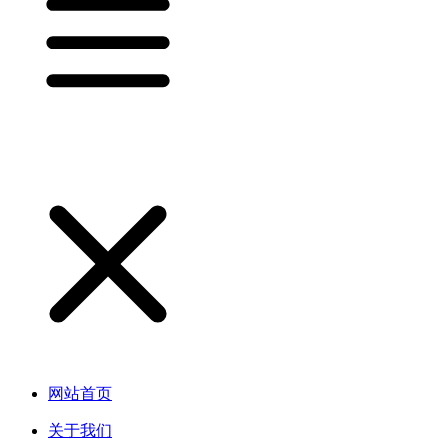
网站首页
关于我们