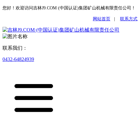
您好！欢迎访问吉林J9.COM·(中国认证)集团矿山机械有限责任公司！
网站首页
|
联系方式
联系我们：
0432-64824939