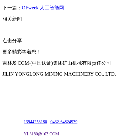
下一篇：
OFweek 人工智能网
相关新闻
点击分享
更多精彩等着您！
吉林J9.COM·(中国认证)集团矿山机械有限责任公司
JILIN YONGLONG MINING MACHINERY CO., LTD.
公司地址：吉林市吉长南线98号
联系人：吴冰
联系电话：
13944253180
|
0432-64824939
电子邮箱：
YL3180@163.COM