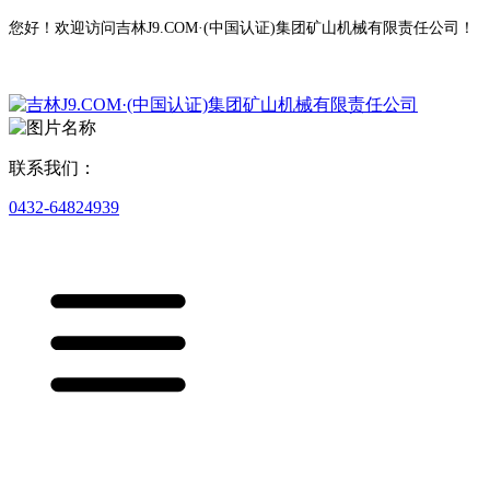
您好！欢迎访问吉林J9.COM·(中国认证)集团矿山机械有限责任公司！
联系我们：
0432-64824939