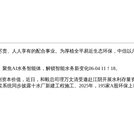
、人人享有的配合事业。为厚植全平易近生态环保，中信以六五世
I水务智能体，解锁智能水务新变化06-04 11！18。
资本价值，近日，和毅总司理万文清受邀赴江阴开展水利存量
系统同步披露十水厂新建工程施工、2025年，195家A股环保上市