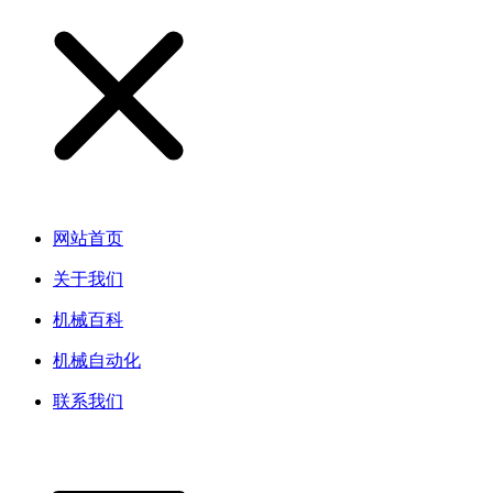
网站首页
关于我们
机械百科
机械自动化
联系我们