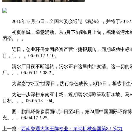
2016年12月25日，全国常委会通过《税法》，并将于201
初夏榕城，绿意涌动。从5月下旬到6月上旬，福建省污水处
团牵。。。
近日，创业环保集团轻资产营业捷报频传，同期成功中标4项
目，1。。。06-05 17！10。
清水厂日夜不断运转，污水正在这里由浊变清。这一切的幕后
厂。。。06-05 11！08？。
为留念“六·五”世界日，践行绿色成长，6月5日，孝感市生态
为进一步深耕东南亚市场，近期碧水源鞭策取新加坡、马来
目标。。。06-05 13！04。
图：鹏鹞环保参展面6月2日至4日，第24届中国国际环保
充。。。06-04 17！25。
上一篇：
西南交通大学王牌专业：顶尖机械全国第8！实力