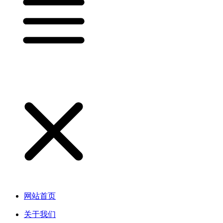
网站首页
关于我们