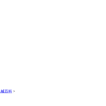
机械百科
>