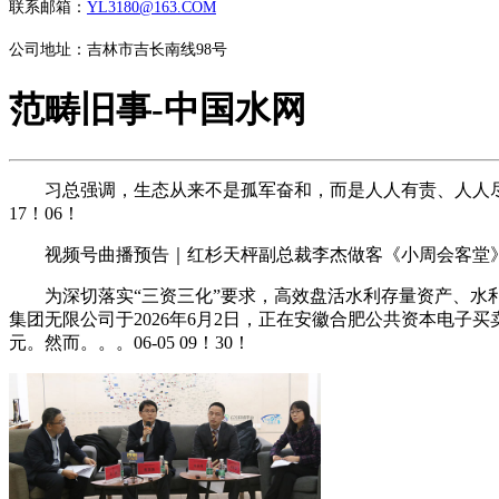
联系邮箱：
YL3180@163.COM
公司地址：吉林市吉长南线98号
范畴旧事-中国水网
习总强调，生态从来不是孤军奋和，而是人人有责、人人尽责
17！06！
视频号曲播预告｜红杉天枰副总裁李杰做客《小周会客堂》聚焦A
为深切落实“三资三化”要求，高效盘活水利存量资产、水利
集团无限公司于2026年6月2日，正在安徽合肥公共资本电子买卖
元。然而。。。06-05 09！30！