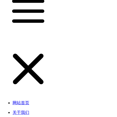
网站首页
关于我们