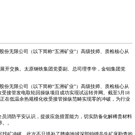
股份无限公司（以下简称“五洲矿业”）高级技师、质检核心从
展开交换。太原钢铁集团党委副、总司理李华，金钼集团党
股份无限公司（以下简称“五洲矿业”）高级技师、质检核心从
受接管发电取轮回操纵项目成功实现试运转并网。截至5月18
业正在低温余热规模化收受接管操纵范畴实现零的冲破，为行业
全员消防平安认识，提拔应急措置能力，切实防备化解稀贵材料
养。。
找矿冲破。此次不只填补了赣南地域深部钨锂共生矿床勘查的