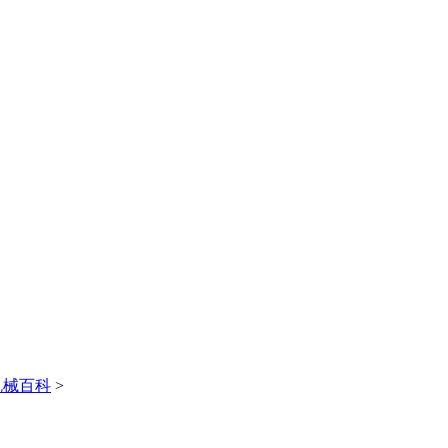
机械百科
>