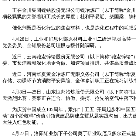
正在金川集团镍钴股份无限公司镍冶炼厂（以下简称“金川镍
项轻飘飘的荣誉着职工成长的厚度；杜利平易近、柴国梁、铁
催化剂既是石化行业的焦点材料，也是炼化过程中的耗损品
4月28日，工业和消息化部原材料工业司二级巡视员高萍一
党委委员、金钼股份总司理段志毅伴随调研。。
近日，云南驰宏锌锗股份无限公司（以下简称“驰宏锌锗”）
委、市长浦泰就深化地企合做、加速项目推进、共谋高质量成
近日，河南华夏黄金冶炼厂无限义务公司（以下简称“华夏冶
存储、功课环节的消防平安风险。全体参训职工正在练习训练
4月8日—25日，山东恒邦冶炼股份无限公司（以下简称“恒邦股
天激烈比赛，赛事正在连合、协做、拼搏、抢先的空气中落下
为庆贺中国成立105周年，紧扣“十五五”开局起步和中国五矿
动“四个纷歧样”价值引领党建品牌建立暨从题实践勾当，出
大注入红色动能。。
4月27日，洛阳钼业旗下子公司奥丁矿业取厄瓜多尔正式签订凯歌豪