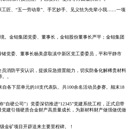
工匠、“五一劳动章”、手艺妙手、见义怯为先辈小我……一项
境。金钼集团党委、董事长，金钼股份董事长严平；金钼集团
锌锗党委、董事长杨美彦取滇中新区党工委委员，平和平静市
全员消防平安认识，提拔应急措置能力，切实防备化解稀贵材料
养。。
自各下层单元的10支代表队、共100余名活动员参赛。颠末18
自硬公司”）党委深切推进“12345”党建系统工程，正式启带
量党建引领硬质合金财产高质量成长，为新材料财产做强做优做
一世界级金矿项目开辟送来主要里程碑。！