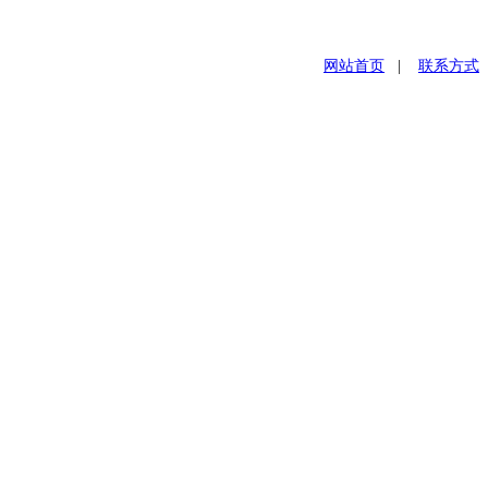
网站首页
|
联系方式