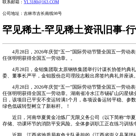
联系邮箱：
YL3180@163.COM
公司地址：吉林市吉长南线98号
罕见稀土-罕见稀土资讯旧事-行
4月28日，2026年庆贺“五一”国际劳动节暨全国五一劳
任张明明获得全国五一劳动章。。
4月28日，金钼集团取太原钢铁集团举行计谋长协签约典礼
委、董事长严平，金钼股份总司理段志毅出席签约典礼并座谈
4月28日，2026年庆贺“五一”国际劳动节暨全国五一劳
任张明明获得全国五一劳动章。湖南省冷水江市锡矿山闪星锑业
日，该项目已平安不变运转满1个月，各项设备运转平稳、参
绿色低碳转型树立了新标杆。！
近日，河南华夏黄金冶炼厂无限义务公司（以下简称“华夏冶
存储、功课环节的消防平安风险。全体参训职工正在练习训练
近期，江西省地质局有色大队承担的《江西省崇义县茅坪矿