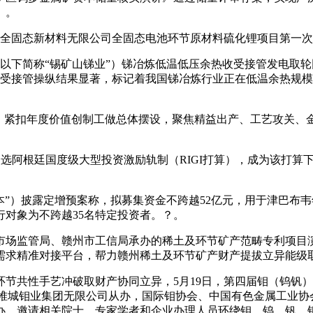
。。
全固态新材料无限公司全固态电池环节原材料硫化锂项目第一次
下简称“锡矿山锑业”）锑冶炼低温低压余热收受接管发电取轮
收受接管操纵结果显著，标记着我国锑冶炼行业正在低温余热规
紧扣年度价值创制工做总体摆设，聚焦精益出产、工艺攻关、
目成功入选阿根廷国度级大型投资激励轨制（RIGI打算），成为该
）披露定增预案称，拟募集资金不跨越52亿元，用于津巴布韦年产
行对象为不跨越35名特定投资者。？。
场监管局、赣州市工信局承办的稀土及环节矿产范畴专利项目演
需求精准对接平台，帮力赣州稀土及环节矿产财产提拔立异能级
共性手艺冲破取财产协同立异，5月19日，第四届钼（钨钒）
、金堆城钼业集团无限公司从办，国际钼协会、中国有色金属工业
办，邀请相关院士、专家学者和企业办理人员环绕钼、钨、钒、