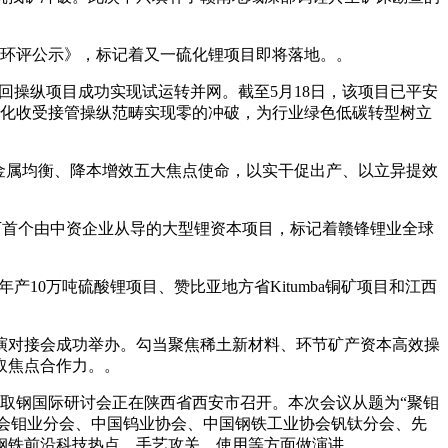
环评公示》，标记着又一硫化锂项目即将落地。。
回操纵项目成功实现试运转并网。截至5月18日，该项目已平安
模化收受接管操纵范畴实现零的冲破，为行业绿色低碳转型树立
金属均衡、降本增效五大焦点使命，以实干促出产、以立异提效
打算下首个由中资企业从导的大型锂资本项目，标记着赣锋锂业全球
10万吨硫酸锂项目、赞比亚地方省Kitumba铜矿项目和江西
对接会成功举办。勾当聚焦稀土新材料、环节矿产资本高效操
取焦点合作力。。
取钢国际研讨会正在陕西省西安市召开。本次会议从题为“聚钼
协会钼业分会、中国钨业协会、中国钢铁工业协会钒钛分会、先
钢铁前沿科技热点、手艺攻关、使用等方面做演讲。。