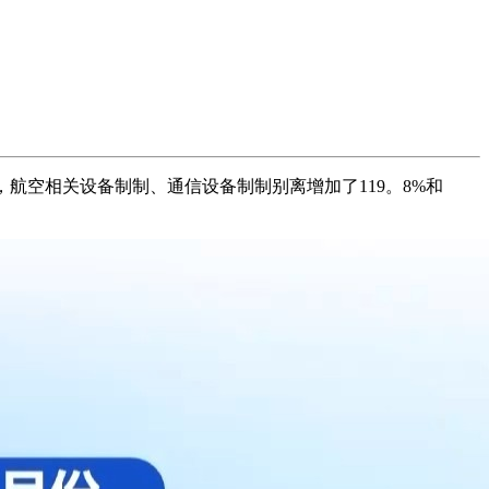
航空相关设备制制、通信设备制制别离增加了119。8%和