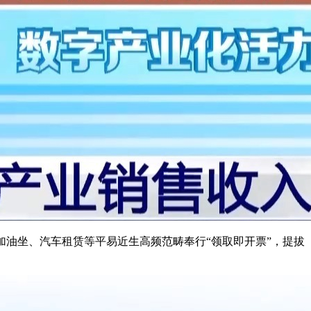
加油坐、汽车租赁等平易近生高频范畴奉行“领取即开票”，提拔