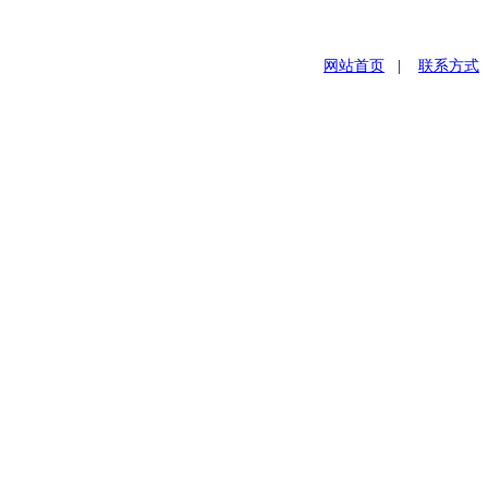
网站首页
|
联系方式