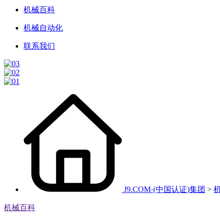
机械百科
机械自动化
联系我们
J9.COM·(中国认证)集团
>
机械百科