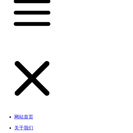
网站首页
关于我们