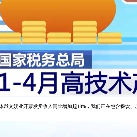
裁文娱业开票发卖收入同比增加超18%，我们正在包含餐饮、