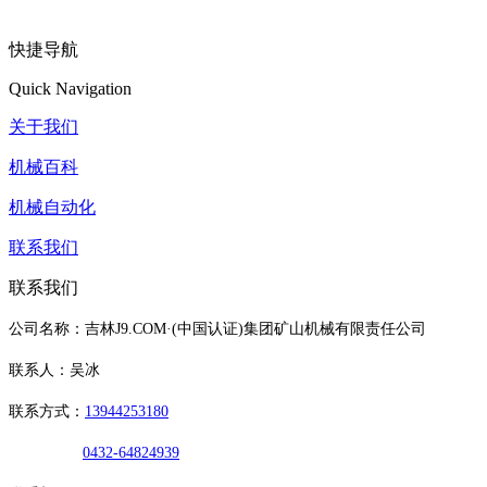
快捷导航
Quick Navigation
关于我们
机械百科
机械自动化
联系我们
联系我们
公司名称：吉林J9.COM·(中国认证)集团矿山机械有限责任公司
联系人：吴冰
联系方式：
13944253180
0432-64824939