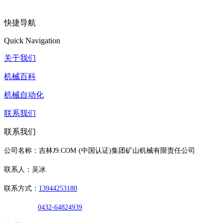
快捷导航
Quick Navigation
关于我们
机械百科
机械自动化
联系我们
联系我们
公司名称：吉林J9.COM·(中国认证)集团矿山机械有限责任公司
联系人：吴冰
联系方式：
13944253180
0432-64824939