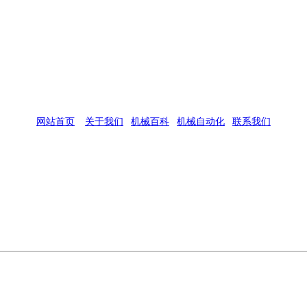
网站首页
|
关于我们
|
机械百科
|
机械自动化
|
联系我们