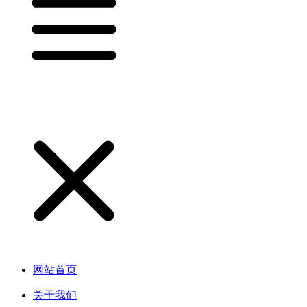
网站首页
关于我们