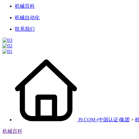
机械百科
机械自动化
联系我们
J9.COM·(中国认证)集团
>
机械百科