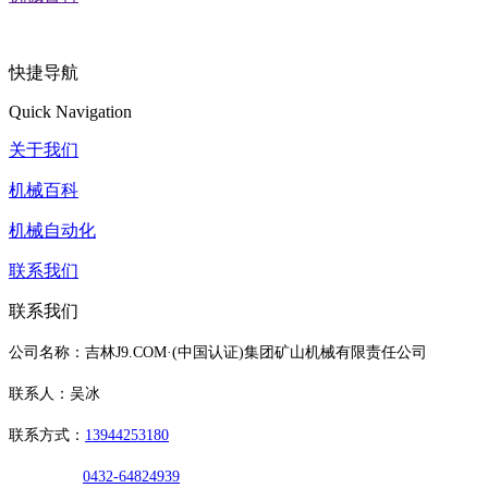
快捷导航
Quick Navigation
关于我们
机械百科
机械自动化
联系我们
联系我们
公司名称：吉林J9.COM·(中国认证)集团矿山机械有限责任公司
联系人：吴冰
联系方式：
13944253180
0432-64824939