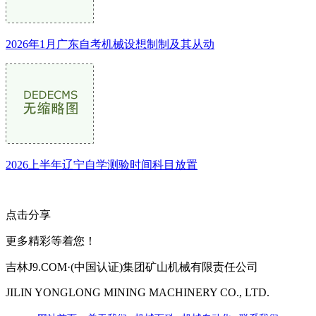
2026年1月广东自考机械设想制制及其从动
2026上半年辽宁自学测验时间科目放置
点击分享
更多精彩等着您！
吉林J9.COM·(中国认证)集团矿山机械有限责任公司
JILIN YONGLONG MINING MACHINERY CO., LTD.