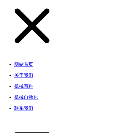
网站首页
关于我们
机械百科
机械自动化
联系我们