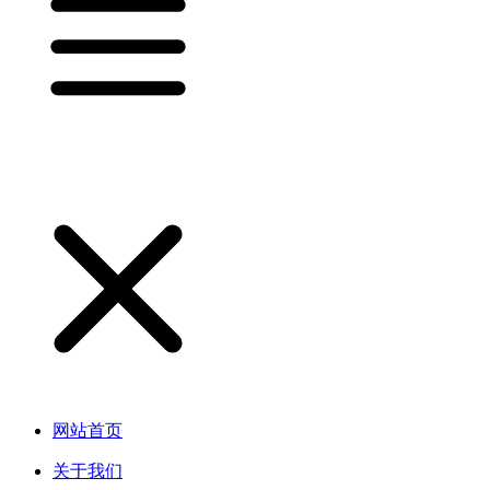
网站首页
关于我们